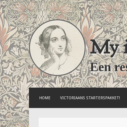
My i
Een re
NAAR
HOME
VICTORIAANS STARTERSPAKKET!
DE
INHOUD
SPRINGEN