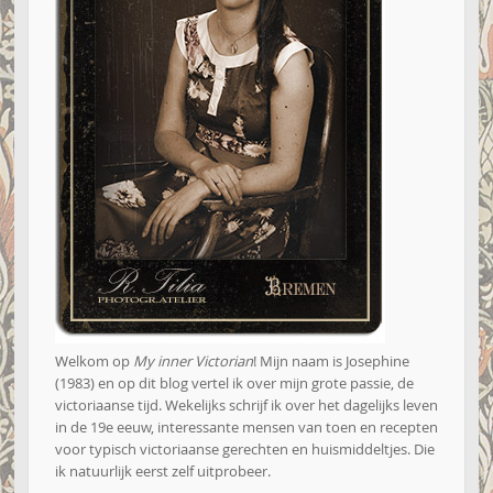
Welkom op
My inner Victorian
! Mijn naam is Josephine
(1983) en op dit blog vertel ik over mijn grote passie, de
victoriaanse tijd. Wekelijks schrijf ik over het dagelijks leven
in de 19e eeuw, interessante mensen van toen en recepten
voor typisch victoriaanse gerechten en huismiddeltjes. Die
ik natuurlijk eerst zelf uitprobeer.