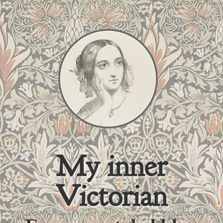
My inner
Victorian