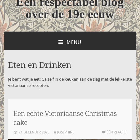
Een respectabel blog
over de 19e eeuw
MENU
NAAR
DE
INHOUD
Eten en Drinken
SPRINGEN
Je bent wat je eet! Ga zelf in de keuken aan de slag met de lekkerste
victoriaanse recepten.
Een echte Victoriaanse Christmas
cake
21 DECEMBER 2020
JOSEPHINE
ÉÉN REACTIE