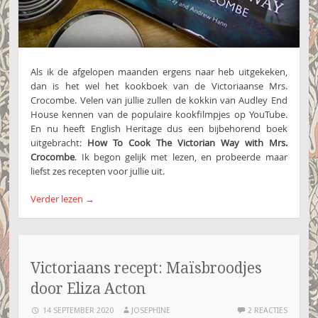
Als ik de afgelopen maanden ergens naar heb uitgekeken,
dan is het wel het kookboek van de Victoriaanse Mrs.
Crocombe. Velen van jullie zullen de kokkin van Audley End
House kennen van de populaire kookfilmpjes op YouTube.
En nu heeft English Heritage dus een bijbehorend boek
uitgebracht:
How To Cook The Victorian Way with Mrs.
Crocombe
. Ik begon gelijk met lezen, en probeerde maar
liefst zes recepten voor jullie uit.
Verder lezen
→
Victoriaans recept: Maïsbroodjes
door Eliza Acton
14 SEPTEMBER 2020
JOSEPHINE
2 REACTIES