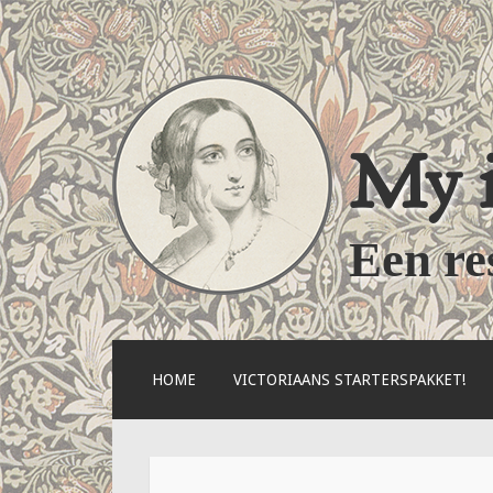
My i
Een re
NAAR
HOME
VICTORIAANS STARTERSPAKKET!
DE
INHOUD
SPRINGEN