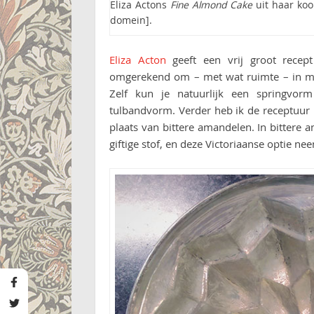
Eliza Actons
Fine Almond Cake
uit haar ko
domein].
Eliza Acton
geeft een vrij groot recep
omgerekend om – met wat ruimte – in m
Zelf kun je natuurlijk een springvor
tulbandvorm. Verder heb ik de receptuur 
plaats van bittere amandelen. In bittere 
giftige stof, en deze Victoriaanse optie nee
Pin this!