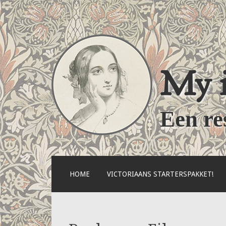
My i
Een re
NAAR
HOME
VICTORIAANS STARTERSPAKKET!
DE
INHOUD
SPRINGEN