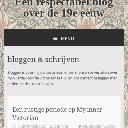
Een respectabel blog
over de 19e eeuw
MENU
NAAR
DE
INHOUD
bloggen & schrijven
SPRINGEN
Bloggen is voor mij de beste manier om mensen te vertellen over
mijn liefde voor de victoriaanse tijd, en om contact te leggen met
andere enthousiastelingen.
Een rustige periode op My inner
Victorian
12 SEPTEMBER 2022
JOSEPHINE
EEN REACTIE PLAATSEN