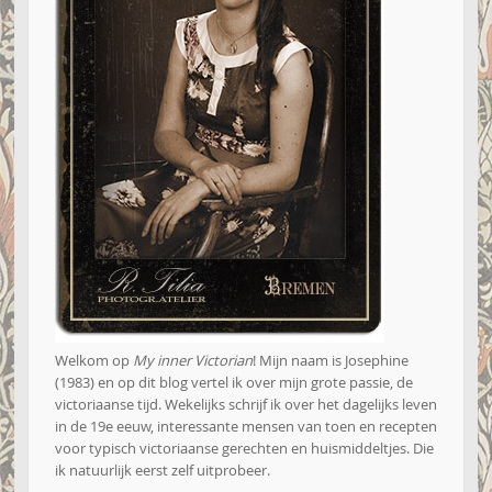
Welkom op
My inner Victorian
! Mijn naam is Josephine
(1983) en op dit blog vertel ik over mijn grote passie, de
victoriaanse tijd. Wekelijks schrijf ik over het dagelijks leven
in de 19e eeuw, interessante mensen van toen en recepten
voor typisch victoriaanse gerechten en huismiddeltjes. Die
ik natuurlijk eerst zelf uitprobeer.