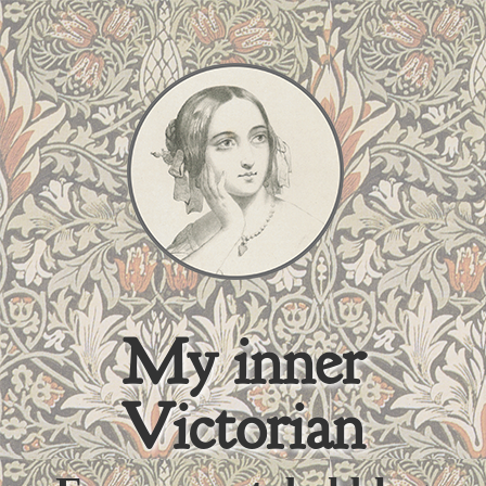
My inner
Victorian