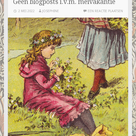
Geen blogposts i.v.m. meivakantie
2 MEI 2022
JOSEPHINE
EEN REACTIE PLAATSEN