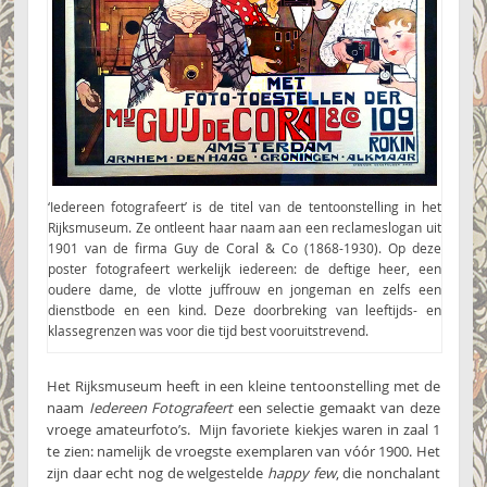
‘Iedereen fotografeert’ is de titel van de tentoonstelling in het
Rijksmuseum. Ze ontleent haar naam aan een reclameslogan uit
1901 van de firma Guy de Coral & Co (1868-1930). Op deze
poster fotografeert werkelijk iedereen: de deftige heer, een
oudere dame, de vlotte juffrouw en jongeman en zelfs een
dienstbode en een kind. Deze doorbreking van leeftijds- en
klassegrenzen was voor die tijd best vooruitstrevend.
Het Rijksmuseum heeft in een kleine tentoonstelling met de
naam
Iedereen Fotografeert
een selectie gemaakt van deze
vroege amateurfoto’s. Mijn favoriete kiekjes waren in zaal 1
te zien: namelijk de vroegste exemplaren van vóór 1900. Het
zijn daar echt nog de welgestelde
happy few
, die nonchalant