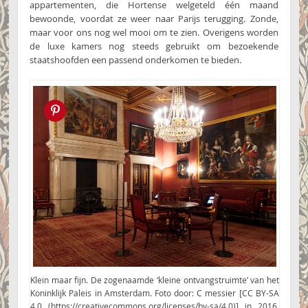
appartementen, die Hortense welgeteld één maand
bewoonde, voordat ze weer naar Parijs terugging. Zonde,
maar voor ons nog wel mooi om te zien. Overigens worden
de luxe kamers nog steeds gebruikt om bezoekende
staatshoofden een passend onderkomen te bieden.
Pin this!
Klein maar fijn. De zogenaamde ‘kleine ontvangstruimte’ van het
Koninklijk Paleis in Amsterdam. Foto door: C messier [CC BY-SA
4.0 (https://creativecommons.org/licenses/by-sa/4.0)] in 2016.