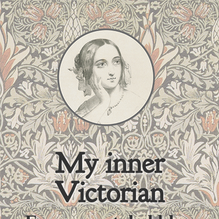
My inner
Victorian