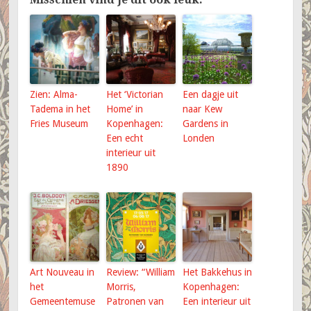
Zien: Alma-
Het ‘Victorian
Een dagje uit
Tadema in het
Home’ in
naar Kew
Fries Museum
Kopenhagen:
Gardens in
Een echt
Londen
interieur uit
1890
Art Nouveau in
Review: “William
Het Bakkehus in
het
Morris,
Kopenhagen:
Gemeentemuse
Patronen van
Een interieur uit