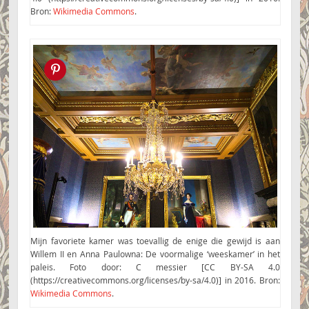
Bron:
Wikimedia Commons
.
Pin this!
Mijn favoriete kamer was toevallig de enige die gewijd is aan
Willem II en Anna Paulowna: De voormalige ‘weeskamer’ in het
paleis. Foto door: C messier [CC BY-SA 4.0
(https://creativecommons.org/licenses/by-sa/4.0)] in 2016. Bron:
Wikimedia Commons
.