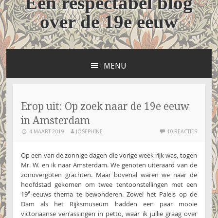
Een respectabel blog
over de 19e eeuw
MENU
NAAR
DE
INHOUD
SPRINGEN
Erop uit: Op zoek naar de 19e eeuw
in Amsterdam
4 MAART 2019
JOSEPHINE
10 REACTIES
Op een van de zonnige dagen die vorige week rijk was, togen
Mr. W. en ik naar Amsterdam. We genoten uiteraard van de
zonovergoten grachten. Maar bovenal waren we naar de
hoofdstad gekomen om twee tentoonstellingen met een
e
19
-eeuws thema te bewonderen. Zowel het Paleis op de
Dam als het Rijksmuseum hadden een paar mooie
victoriaanse verrassingen in petto, waar ik jullie graag over