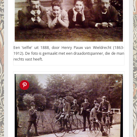
Een ‘selfie’ uit 1888, door Henry Pauw van Wieldrecht (1863-
1912). De foto is gemaakt met een draadontspanner, die de man
rechts vast heeft.
Pin this!