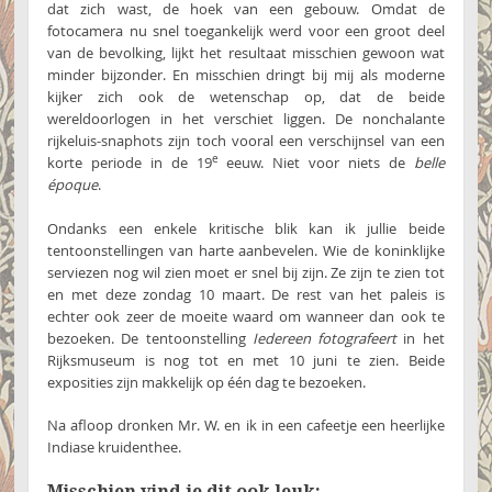
dat zich wast, de hoek van een gebouw. Omdat de
fotocamera nu snel toegankelijk werd voor een groot deel
van de bevolking, lijkt het resultaat misschien gewoon wat
minder bijzonder. En misschien dringt bij mij als moderne
kijker zich ook de wetenschap op, dat de beide
wereldoorlogen in het verschiet liggen. De nonchalante
rijkeluis-snaphots zijn toch vooral een verschijnsel van een
e
korte periode in de 19
eeuw. Niet voor niets de
belle
époque
.
Ondanks een enkele kritische blik kan ik jullie beide
tentoonstellingen van harte aanbevelen. Wie de koninklijke
serviezen nog wil zien moet er snel bij zijn. Ze zijn te zien tot
en met deze zondag 10 maart. De rest van het paleis is
echter ook zeer de moeite waard om wanneer dan ook te
bezoeken. De tentoonstelling
Iedereen fotografeert
in het
Rijksmuseum is nog tot en met 10 juni te zien. Beide
exposities zijn makkelijk op één dag te bezoeken.
Na afloop dronken Mr. W. en ik in een cafeetje een heerlijke
Indiase kruidenthee.
Misschien vind je dit ook leuk: