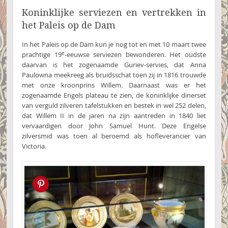
Koninklijke serviezen en vertrekken in
het Paleis op de Dam
In het Paleis op de Dam kun je nog tot en met 10 maart twee
e
prachtige 19
-eeuwse serviezen bewonderen. Het oudste
daarvan is het zogenaamde Guriev-servies, dat Anna
Paulowna meekreeg als bruidsschat toen zij in 1816 trouwde
met onze kroonprins Willem. Daarnaast was er het
zogenaamde Engels plateau te zien, de koninklijke dinerset
van verguld zilveren tafelstukken en bestek in wel 252 delen,
dat Willem II in de jaren na zijn aantreden in 1840 liet
vervaardigen door John Samuel Hunt. Deze Engelse
zilversmid was toen al beroemd als hofleverancier van
Victoria.
Pin this!