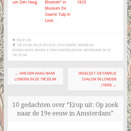
um Den Haag
Bloemen” in
1820
Museum De
Zwarte Tulp in
Lisse
EROP UIT!
19E EEUW
,
BELLE ÉPOQUE
,
FOTOGRAFIE
,
INTERIEUR
,
KONINGSHUIS
,
MUSEA & TENTOONSTELLINGEN
,
NEDERLAND IN DE
19E EEUW
Berichtnavigatie
←
VAN DEN HAAG NAAR
INGELIJST: DE FAMILIE
LONDEN IN DE 19E EEUW
CHALON IN LONDEN
(1800)
→
10 gedachten over “
Erop uit: Op zoek
naar de 19e eeuw in Amsterdam
”