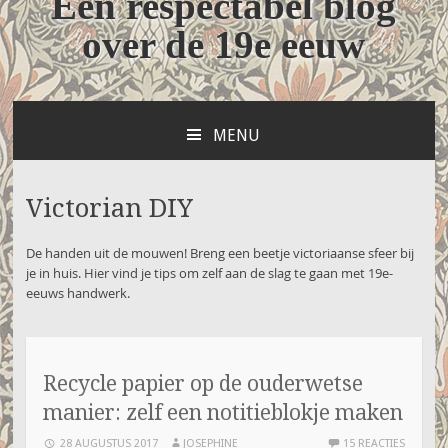
Een respectabel blog
over de 19e eeuw
MENU
NAAR
DE
INHOUD
Victorian DIY
SPRINGEN
De handen uit de mouwen! Breng een beetje victoriaanse sfeer bij
je in huis. Hier vind je tips om zelf aan de slag te gaan met 19e-
eeuws handwerk.
Recycle papier op de ouderwetse
manier: zelf een notitieblokje maken
28 AUGUSTUS 2017
JOSEPHINE
15 REACTIES