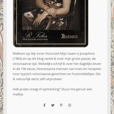
Welkom op
My inner Victorian
! Mijn naam is Josephine
(1983) en op dit blog vertel ik over mijn grote passie, de
victoriaanse tijd. Wekelijks schrijf ik over het dagelijks leven
in de 19e eeuw, interessante mensen van toen en recepten
voor typisch victoriaanse gerechten en huismiddeltjes. Die
ik natuurlijk eerst zelf uitprobeer.
Heb je een vraag of opmerking? Stuur me gerust een
mailtje
.