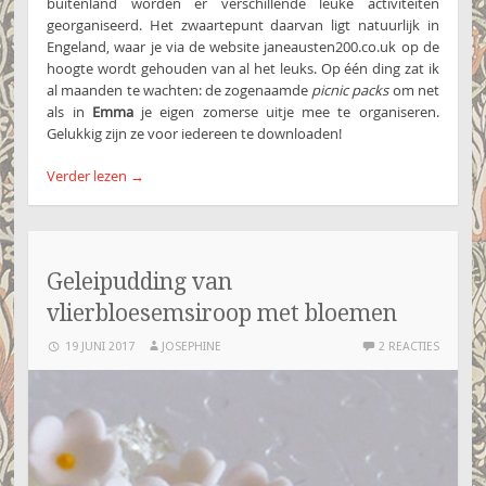
buitenland worden er verschillende leuke activiteiten
georganiseerd. Het zwaartepunt daarvan ligt natuurlijk in
Engeland, waar je via de website janeausten200.co.uk op de
hoogte wordt gehouden van al het leuks. Op één ding zat ik
al maanden te wachten: de zogenaamde
picnic packs
om net
als in
Emma
je eigen zomerse uitje mee te organiseren.
Gelukkig zijn ze voor iedereen te downloaden!
Verder lezen
→
Geleipudding van
vlierbloesemsiroop met bloemen
19 JUNI 2017
JOSEPHINE
2 REACTIES