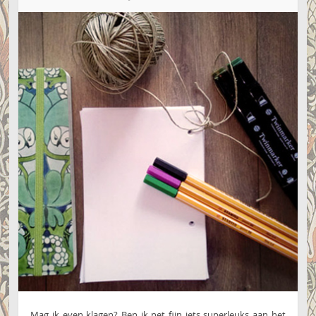
Mag ik even klagen? Ben ik net fijn iets superleuks aan het