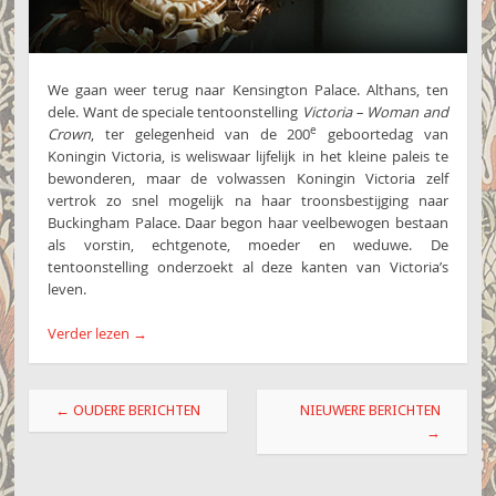
We gaan weer terug naar Kensington Palace. Althans, ten
dele. Want de speciale tentoonstelling
Victoria – Woman and
e
Crown
, ter gelegenheid van de 200
geboortedag van
Koningin Victoria, is weliswaar lijfelijk in het kleine paleis te
bewonderen, maar de volwassen Koningin Victoria zelf
vertrok zo snel mogelijk na haar troonsbestijging naar
Buckingham Palace. Daar begon haar veelbewogen bestaan
als vorstin, echtgenote, moeder en weduwe. De
tentoonstelling onderzoekt al deze kanten van Victoria’s
leven.
Verder lezen
→
Berichtnavigatie
←
OUDERE BERICHTEN
NIEUWERE BERICHTEN
→