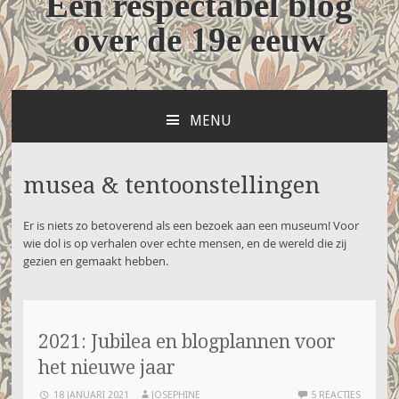
Een respectabel blog
over de 19e eeuw
MENU
NAAR
DE
INHOUD
musea & tentoonstellingen
SPRINGEN
Er is niets zo betoverend als een bezoek aan een museum! Voor
wie dol is op verhalen over echte mensen, en de wereld die zij
gezien en gemaakt hebben.
2021: Jubilea en blogplannen voor
het nieuwe jaar
18 JANUARI 2021
JOSEPHINE
5 REACTIES