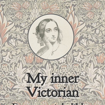
My inner
Victorian