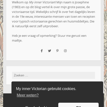
Welkom op
My inner Victorian
! Mijn naam is Josephine
(1983) en op dit blog vertel ik over mijn grote passie, de
victoriaanse tijd. Wekelijks schrijf ik over het dagelijks leven
in de 19e eeuw, interessante mensen van toen en recepten
voor typisch victoriaanse gerechten en huismiddeltjes. Die
ik natuurlijk eerst zelf uitprobeer.
Heb je een vraag of opmerking? Stuur me gerust een
mailtje
.
Zoeken
naar:
My inner Victorian gebruikt cookies.
Meer weten?
Website by Iseard Media
|
Copyright 2016 - 2026 - My Inner Victorian
|
Privacyverklaring