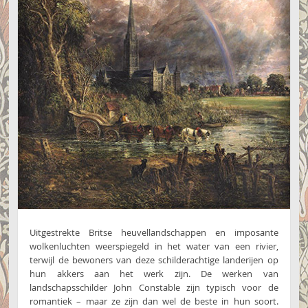
Uitgestrekte Britse heuvellandschappen en imposante
wolkenluchten weerspiegeld in het water van een rivier,
terwijl de bewoners van deze schilderachtige landerijen op
hun akkers aan het werk zijn. De werken van
landschapsschilder John Constable zijn typisch voor de
romantiek – maar ze zijn dan wel de beste in hun soort.