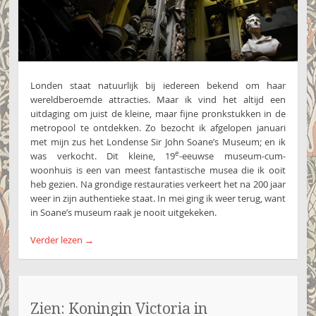
Londen staat natuurlijk bij iedereen bekend om haar
wereldberoemde attracties. Maar ik vind het altijd een
uitdaging om juist de kleine, maar fijne pronkstukken in de
metropool te ontdekken. Zo bezocht ik afgelopen januari
met mijn zus het Londense Sir John Soane’s Museum; en ik
e
was verkocht. Dit kleine, 19
-eeuwse museum-cum-
woonhuis is een van meest fantastische musea die ik ooit
heb gezien. Na grondige restauraties verkeert het na 200 jaar
weer in zijn authentieke staat. In mei ging ik weer terug, want
in Soane’s museum raak je nooit uitgekeken.
Verder lezen
→
Zien: Koningin Victoria in