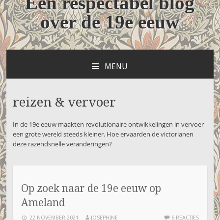
Een respectabel blog
over de 19e eeuw
MENU
NAAR
DE
INHOUD
reizen & vervoer
SPRINGEN
In de 19e eeuw maakten revolutionaire ontwikkelingen in vervoer
een grote wereld steeds kleiner. Hoe ervaarden de victorianen
deze razendsnelle veranderingen?
Op zoek naar de 19e eeuw op
Ameland
22 NOVEMBER 2021
JOSEPHINE
6 REACTIES