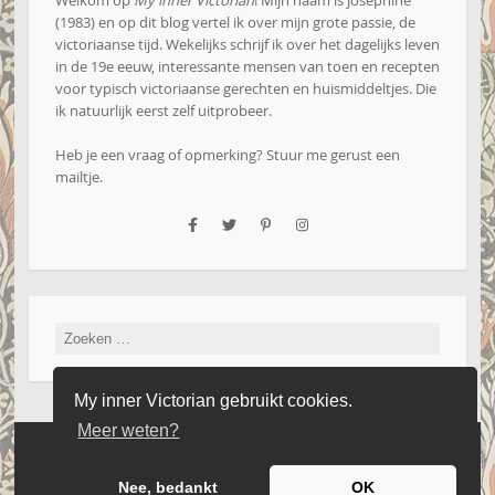
Welkom op
My inner Victorian
! Mijn naam is Josephine
(1983) en op dit blog vertel ik over mijn grote passie, de
victoriaanse tijd. Wekelijks schrijf ik over het dagelijks leven
in de 19e eeuw, interessante mensen van toen en recepten
voor typisch victoriaanse gerechten en huismiddeltjes. Die
ik natuurlijk eerst zelf uitprobeer.
Heb je een vraag of opmerking? Stuur me gerust een
mailtje
.
Zoeken
naar:
My inner Victorian gebruikt cookies.
Meer weten?
Website by Iseard Media
|
Copyright 2016 - 2026 - My Inner Victorian
|
Privacyverklaring
Nee, bedankt
OK