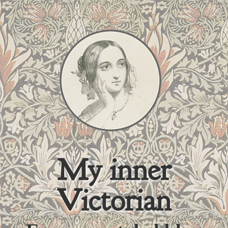
My inner
Victorian