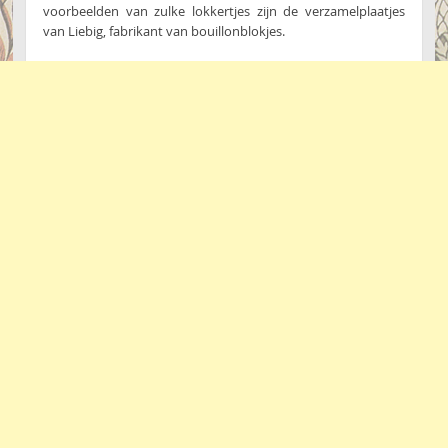
voorbeelden van zulke lokkertjes zijn de verzamelplaatjes
van Liebig, fabrikant van bouillonblokjes.