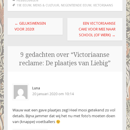
HEBBEDINGEN
19E EEUW
,
MENS & CULTUUR
,
NEGENTIENDE EEUW
,
VICTORIAANS
Berichtnavigatie
←
GELUKSWENSEN
EEN VICTORIAANSE
VOOR 2020!
CAKE VOOR MEE NAAR
SCHOOL (OF WERK)
→
9 gedachten over “
Victoriaanse
reclame: De plaatjes van Liebig
”
Luna
20 januari 2020 om 10:14
Wauw wat een gave plaatjes zeg! Heel mooi getekend zo vol
details. Bijna jammer dat wij het nu met foto’s moeten doen
van (knappe) voetballers