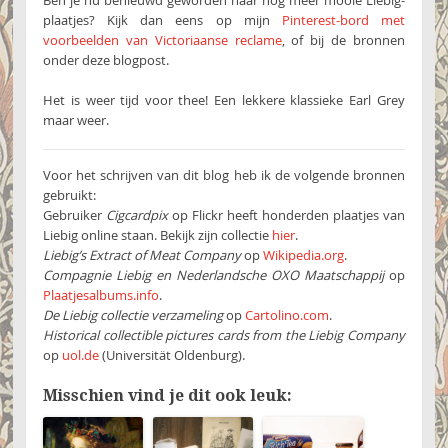
Ben je nu benieuwd geworden naar nog meer mooie Liebig-
plaatjes? Kijk dan eens op mijn
Pinterest-bord met
voorbeelden van Victoriaanse reclame
, of bij de bronnen
onder deze blogpost.
Het is weer tijd voor thee! Een lekkere klassieke Earl Grey
maar weer.
Voor het schrijven van dit blog heb ik de volgende bronnen
gebruikt:
Gebruiker
Cigcardpix
op Flickr heeft honderden plaatjes van
Liebig online staan. Bekijk zijn collectie
hier
.
Liebig’s Extract of Meat Company
op
Wikipedia.org
.
Compagnie Liebig en Nederlandsche OXO Maatschappij
op
Plaatjesalbums.info
.
De Liebig collectie verzameling
op
Cartolino.com
.
Historical collectible pictures cards from the Liebig Company
op
uol.de
(Universität Oldenburg).
Misschien vind je dit ook leuk: