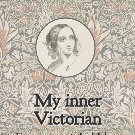
My inner
Victorian