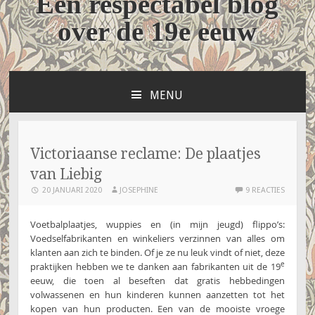
Een respectabel blog
over de 19e eeuw
MENU
NAAR
DE
INHOUD
SPRINGEN
Victoriaanse reclame: De plaatjes
van Liebig
20 JANUARI 2020
JOSEPHINE
9 REACTIES
Voetbalplaatjes, wuppies en (in mijn jeugd) flippo’s:
Voedselfabrikanten en winkeliers verzinnen van alles om
klanten aan zich te binden. Of je ze nu leuk vindt of niet, deze
e
praktijken hebben we te danken aan fabrikanten uit de 19
eeuw, die toen al beseften dat gratis hebbedingen
volwassenen en hun kinderen kunnen aanzetten tot het
kopen van hun producten. Een van de mooiste vroege