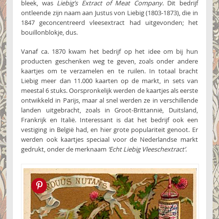
bleek, was
Liebig’s Extract of Meat Company
. Dit bedrijf
ontleende zijn naam aan Justus von Liebig (1803-1873), die in
1847 geconcentreerd vleesextract had uitgevonden; het
bouillonblokje, dus.
Vanaf ca. 1870 kwam het bedrijf op het idee om bij hun
producten geschenken weg te geven, zoals onder andere
kaartjes om te verzamelen en te ruilen. In totaal bracht
Liebig meer dan 11.000 kaarten op de markt, in sets van
meestal 6 stuks. Oorspronkelijk werden de kaartjes als eerste
ontwikkeld in Parijs, maar al snel werden ze in verschillende
landen uitgebracht, zoals in Groot-Brittannië, Duitsland,
Frankrijk en Italië. Interessant is dat het bedrijf ook een
vestiging in België had, en hier grote populariteit genoot. Er
werden ook kaartjes speciaal voor de Nederlandse markt
gedrukt, onder de merknaam
‘Echt Liebig Vleeschextract’
.
Pin this!