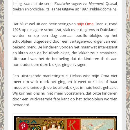
Liebig-kaart uit de serie
‘Exotische vogels en bloemen’
: Quasal,
toekan en orchidee. Italiaanse uitgave uit 1897 [Publiek domein].
Dat blijkt wel uit een herinnering van
mijn Oma
: Toen zij rond
1925 op de lagere school zat, vlak over de grens in Duitsland,
werden er op een dag zomaar bouillonblokjes op het
schoolplein uitgedeeld door een vertegenwoordiger van een
bekend merk. De kinderen vonden het maar wat interessant
en likten aan de bouillonblokjes, die lekker zout smaakten.
Uiteraard was het de bedoeling dat de kinderen thuis aan
hun ouders om deze blokjes gingen vragen.
Een uitstekende marketingtruc! Helaas wist mijn Oma niet
meer om welk merk het ging, en ik weet ook niet of haar
moeder uiteindelijk de bouillonblokjes in huis heeft gehaald.
Wij kunnen ons nu niet meer voorstellen, dat onze kinderen
door een wildvreemde fabrikant op het schoolplein worden
benaderd.
Pin this!