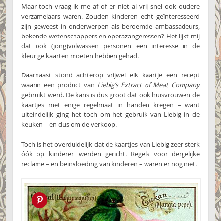
Maar toch vraag ik me af of er niet al vrij snel ook oudere
verzamelaars waren. Zouden kinderen echt geïnteresseerd
zijn geweest in onderwerpen als beroemde ambassadeurs,
bekende wetenschappers en operazangeressen? Het lijkt mij
dat ook (jong)volwassen personen een interesse in de
kleurige kaarten moeten hebben gehad.
Daarnaast stond achterop vrijwel elk kaartje een recept
waarin een product van
Liebig’s Extract of Meat Company
gebruikt werd. De kans is dus groot dat ook huisvrouwen de
kaartjes met enige regelmaat in handen kregen – want
uiteindelijk ging het toch om het gebruik van Liebig in de
keuken – en dus om de verkoop.
Toch is het overduidelijk dat de kaartjes van Liebig zeer sterk
óók op kinderen werden gericht. Regels voor dergelijke
reclame – en beïnvloeding van kinderen – waren er nog niet.
Pin this!