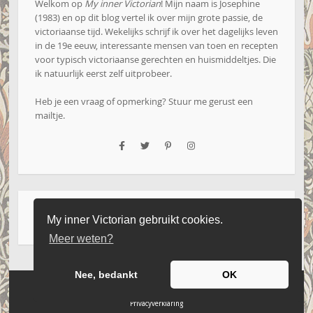
Welkom op
My inner Victorian
! Mijn naam is Josephine
(1983) en op dit blog vertel ik over mijn grote passie, de
victoriaanse tijd. Wekelijks schrijf ik over het dagelijks leven
in de 19e eeuw, interessante mensen van toen en recepten
voor typisch victoriaanse gerechten en huismiddeltjes. Die
ik natuurlijk eerst zelf uitprobeer.
Heb je een vraag of opmerking? Stuur me gerust een
mailtje
.
Zoeken
My inner Victorian gebruikt cookies.
naar:
Meer weten?
Nee, bedankt
OK
Website by Iseard Media
|
Copyright 2016 - 2026 - My Inner Victorian
|
Privacyverklaring