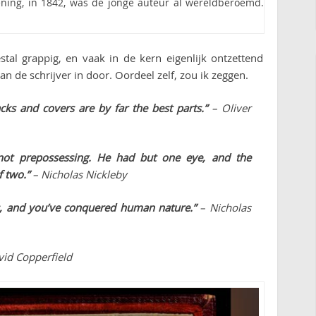
ening, in 1842, was de jonge auteur al wereldberoemd.
stal grappig, en vaak in de kern eigenlijk ontzettend
van de schrijver in door. Oordeel zelf, zou ik zeggen.
ks and covers are by far the best parts.”
– Oliver
not prepossessing. He had but one eye, and the
f two.”
– Nicholas Nickleby
s, and you’ve conquered human nature.”
– Nicholas
id Copperfield