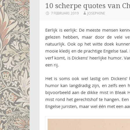
10 scherpe quotes van C
7 FEBRUARI 2019
JOSEPHINE
Eerlijk is eerlijk: De meeste mensen ken
gelezen hebben, maar door de vele ver
natuurlijk. Ook op het witte doek kunne
mooie kledij en de prachtige Engelse taal
verf komt, is Dickens’ heerlijke humor. Va
een rij.
Het is soms ook wel lastig om Dickens’ 
humor kan langdradig zijn, en zelfs een 
bijvoorbeeld aan de dikke mist in Bleak H
mist rond het gerechtshof te hangen. Een
Engelse juristen, maar wel één met een aa
Pin this!