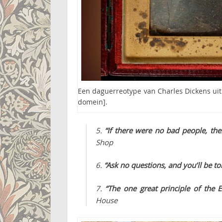
Een daguerreotype van Charles Dickens uit
domein].
5.
“If there were no bad people, th
Shop
6.
“Ask no questions, and you’ll be tol
7.
“The one great principle of the E
House