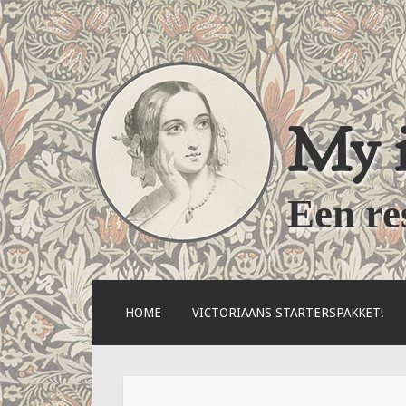
My i
Een re
NAAR
HOME
VICTORIAANS STARTERSPAKKET!
DE
INHOUD
SPRINGEN