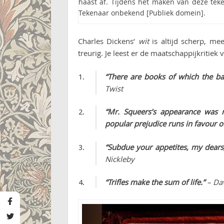
haast af. Tijdens het maken van deze tek
Tekenaar onbekend [Publiek domein].
Charles Dickens’
wit
is altijd scherp, mee
treurig. Je leest er de maatschappijkritiek 
“There are books of which the bac
Twist
“Mr. Squeers’s appearance was 
popular prejudice runs in favour o
“Subdue your appetites, my dear
Nickleby
“Trifles make the sum of life.”
– Dav
Pin this!