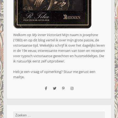
Welkom op
My inner Victorian
! Mijn naam is Josephine
(1983) en op dit blog vertel ik over mijn grote passie, de
victoriaanse tijd. Wekelijks schrijf ik over het dagelijks leven
in de 19e eeuw, interessante mensen van toen en recepten
voor typisch victoriaanse gerechten en huismiddeltjes. Die
ik natuurlijk eerst zelf uitprobeer.
Heb je een vraag of opmerking? Stuur me gerust een
mailtje
.
Zoeken