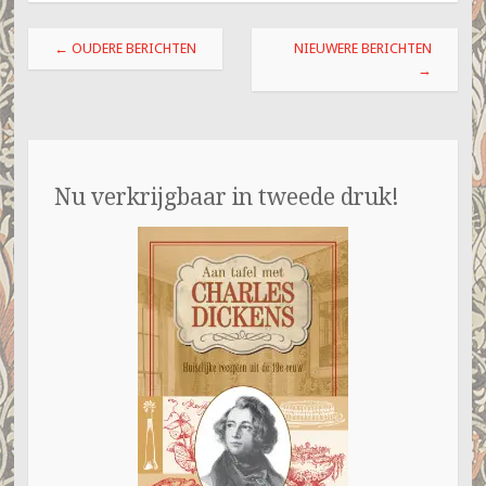
Berichtnavigatie
←
OUDERE BERICHTEN
NIEUWERE BERICHTEN
→
Nu verkrijgbaar in tweede druk!