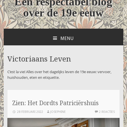
Een respectabel blog
over de 19e eeuw
MENU
NAAR
DE
INHOUD
Victoriaans Leven
SPRINGEN
C’est la vie! Alles over het dagelijks leven de 19e eeuw: vervoer,
huishouden, eten en etiquette.
Zien: Het Dordts Patriciërshuis
28 FEBRUARI 2022
JOSEPHINE
2 REACTIES