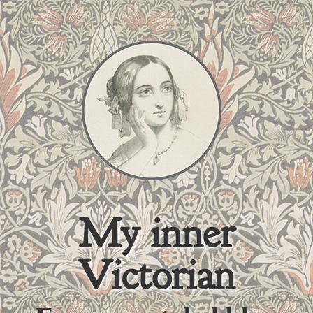
My inner
Victorian