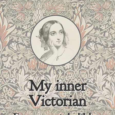
My inner
Victorian