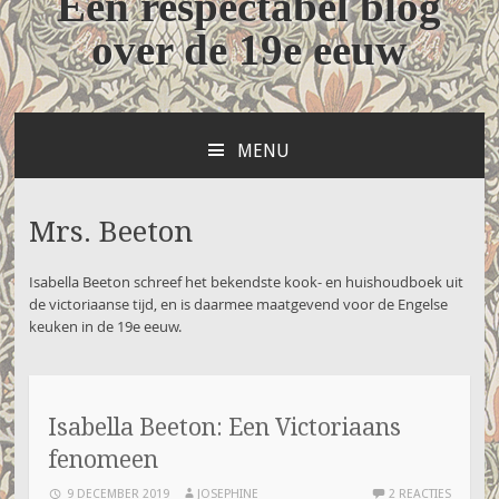
Een respectabel blog
over de 19e eeuw
MENU
NAAR
DE
INHOUD
Mrs. Beeton
SPRINGEN
Isabella Beeton schreef het bekendste kook- en huishoudboek uit
de victoriaanse tijd, en is daarmee maatgevend voor de Engelse
keuken in de 19e eeuw.
Isabella Beeton: Een Victoriaans
fenomeen
9 DECEMBER 2019
JOSEPHINE
2 REACTIES