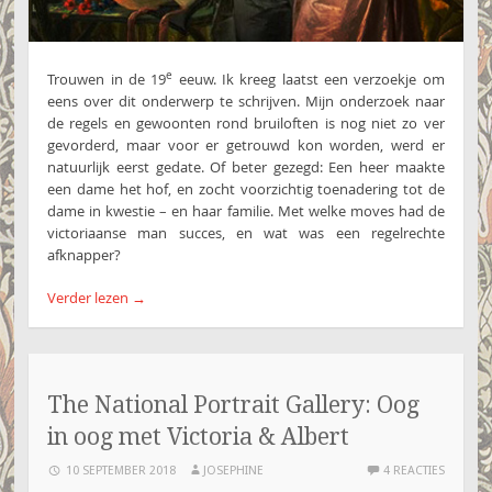
e
Trouwen in de 19
eeuw. Ik kreeg laatst een verzoekje om
eens over dit onderwerp te schrijven. Mijn onderzoek naar
de regels en gewoonten rond bruiloften is nog niet zo ver
gevorderd, maar voor er getrouwd kon worden, werd er
natuurlijk eerst gedate. Of beter gezegd: Een heer maakte
een dame het hof, en zocht voorzichtig toenadering tot de
dame in kwestie – en haar familie. Met welke moves had de
victoriaanse man succes, en wat was een regelrechte
afknapper?
Verder lezen
→
The National Portrait Gallery: Oog
in oog met Victoria & Albert
10 SEPTEMBER 2018
JOSEPHINE
4 REACTIES