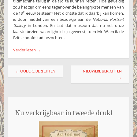
tijdmachine terug in de tijd te kunnen reizen. Hoe geweldig
zou het zijn om eens tegenover de belangrijkste mensen van
e
de 19
eeuw te staan? Het dichtste dat ik daarbij kan komen,
is door middel van een bezoekje aan de
National Portrait
Gallery
in Londen. En laat dat museum dat nu net onze
laatste bezienswaardigheid zijn geweest, toen Mr. W. en ik de
Britse hoofdstad bezochten.
Verder lezen
→
Berichtnavigatie
←
OUDERE BERICHTEN
NIEUWERE BERICHTEN
→
Nu verkrijgbaar in tweede druk!