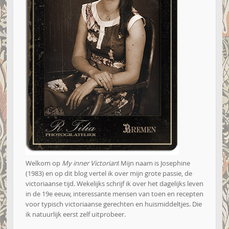
Welkom op
My inner Victorian
! Mijn naam is Josephine
(1983) en op dit blog vertel ik over mijn grote passie, de
victoriaanse tijd. Wekelijks schrijf ik over het dagelijks leven
in de 19e eeuw, interessante mensen van toen en recepten
voor typisch victoriaanse gerechten en huismiddeltjes. Die
ik natuurlijk eerst zelf uitprobeer.