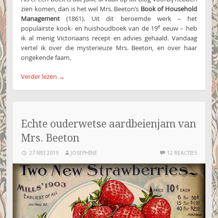
zien komen, dan is het wel Mrs. Beeton’s
Book of Household
Management
(1861). Uit dit beroemde werk – het
e
populairste kook- en huishoudboek van de 19
eeuw – heb
ik al menig Victoriaans recept en advies gehaald. Vandaag
vertel ik over die mysterieuze Mrs. Beeton, en over haar
ongekende faam.
Verder lezen
→
Echte ouderwetse aardbeienjam van
Mrs. Beeton
27 MEI 2019
JOSEPHINE
12 REACTIES