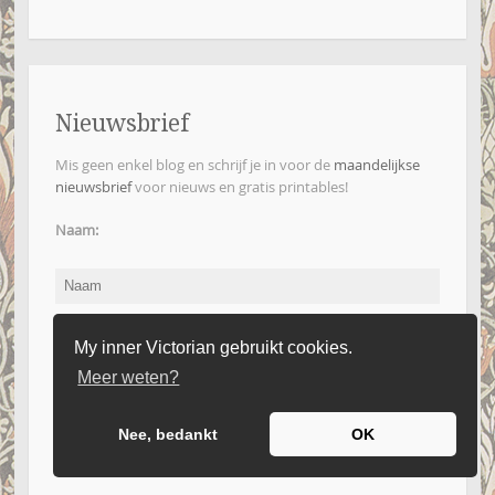
Nieuwsbrief
Mis geen enkel blog en schrijf je in voor de
maandelijkse
nieuwsbrief
voor nieuws en gratis printables!
Naam:
E-mailadres:
My inner Victorian gebruikt cookies.
Meer weten?
Nee, bedankt
OK