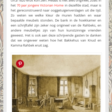
circa 1820 eruit kon zien. Helaas is niet alles origineel, zoals in
het
70 jaar jongere Victorian Home
in dezelfde stad, maar is
het gereconstrueerd naar ooggetuigenverslagen uit die tijd.
Zo weten we welke kleur de muren hadden en waar
bepaalde meubels stonden. De bank in de hoekkamer en
een schrijftafel zijn zeker nog origineel van de Rahbeks, en
andere meubeltjes zijn van hun kunstzinnige vrienden
geweest. Het is ook aan deze schrijvende gasten te danken
dat we ongeveer weten hoe het Bakkehus van Knud en
Kamma Rahbek eruit zag.
Pin this!