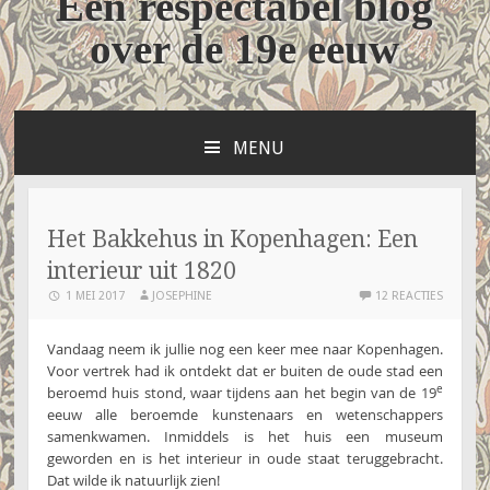
Een respectabel blog
over de 19e eeuw
MENU
NAAR
DE
INHOUD
SPRINGEN
Het Bakkehus in Kopenhagen: Een
interieur uit 1820
1 MEI 2017
JOSEPHINE
12 REACTIES
Vandaag neem ik jullie nog een keer mee naar Kopenhagen.
Voor vertrek had ik ontdekt dat er buiten de oude stad een
e
beroemd huis stond, waar tijdens aan het begin van de 19
eeuw alle beroemde kunstenaars en wetenschappers
samenkwamen. Inmiddels is het huis een museum
geworden en is het interieur in oude staat teruggebracht.
Dat wilde ik natuurlijk zien!