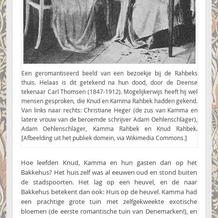
Een geromantiseerd beeld van een bezoekje bij de Rahbeks
thuis. Helaas is dit getekend na hun dood, door de Deense
tekenaar Carl Thomsen (1847-1912). Mogelijkerwijs heeft hij wel
mensen gesproken, die Knud en Kamma Rahbek hadden gekend.
Van links naar rechts: Christiane Heger (de zus van Kamma en
latere vrouw van de beroemde schrijver Adam Oehlenschläger),
Adam Oehlenschläger, Kamma Rahbek en Knud Rahbek.
[Afbeelding uit het publiek domein, via Wikimedia Commons.]
Hoe leefden Knud, Kamma en hun gasten dan op het
Bakkehus? Het huis zelf was al eeuwen oud en stond buiten
de stadspoorten. Het lag op een heuvel, en de naar
Bakkehus betekent dan ook: Huis op de heuvel. Kamma had
een prachtige grote tuin met zelfgekweekte exotische
bloemen (de eerste romantische tuin van Denemarken!), en