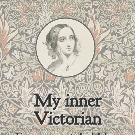
My inner
Victorian