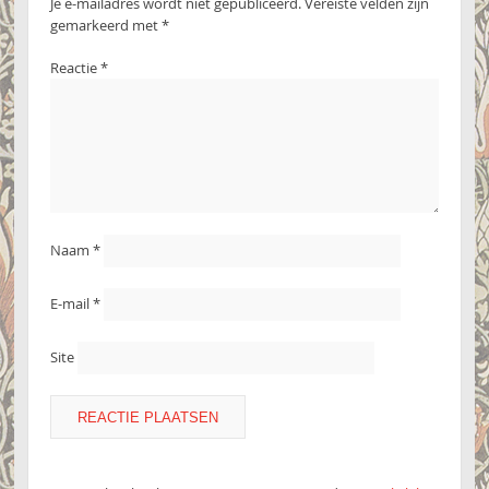
Je e-mailadres wordt niet gepubliceerd.
Vereiste velden zijn
gemarkeerd met
*
Reactie
*
Naam
*
E-mail
*
Site