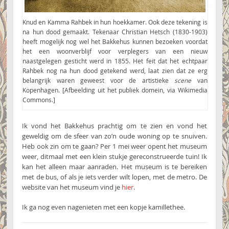
Knud en Kamma Rahbek in hun hoekkamer. Ook deze tekening is
na hun dood gemaakt. Tekenaar Christian Hetsch (1830-1903)
heeft mogelijk nog wel het Bakkehus kunnen bezoeken voordat
het een woonverblijf voor verplegers van een nieuw
naastgelegen gesticht werd in 1855. Het feit dat het echtpaar
Rahbek nog na hun dood getekend werd, laat zien dat ze erg
belangrijk waren geweest voor de artistieke
scene
van
Kopenhagen. [Afbeelding uit het publiek domein, via Wikimedia
Commons.]
Ik vond het Bakkehus prachtig om te zien en vond het
geweldig om de sfeer van zo’n oude woning op te snuiven.
Heb ook zin om te gaan? Per 1 mei weer opent het museum
weer, ditmaal met een klein stukje gereconstrueerde tuin! Ik
kan het alleen maar aanraden. Het museum is te bereiken
met de bus, of als je iets verder wilt lopen, met de metro. De
website van het museum vind je
hier
.
Ik ga nog even nagenieten met een kopje kamillethee.