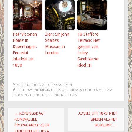
Het ‘Victorian
Zien: Sir John
18 Stafford
Home’ in
Soane’s
Terrace: Het
Kopenhagen:
Museum in
geheim van
Een echt
Londen
Linley
interieur uit
Sambourne
1890
(deel II)
MENSEN
,
THUIS
,
VICTORIAANS LEVEN
19E EEUW
,
INTERIEUR
,
LITERATUUR
,
MENS & CULTUUR
,
MUSEA &
TENTOONSTELLINGEN
,
NEGENTIENDE EEUW
Berichtnavigatie
←
KONINGSDAG:
ADVIES UIT 1875: NIET
KONINKLIJKE
BREIEN ALS HET
PROPAGANDA VOOR
BLIKSEMT.
→
KINDEREN UIT 1874