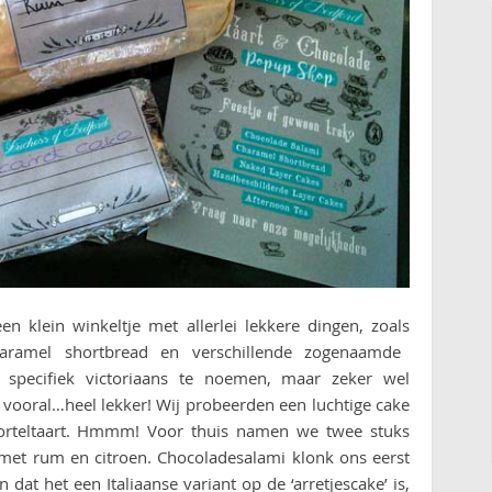
 klein winkeltje met allerlei lekkere dingen, zoals
 caramel shortbread en verschillende zogenaamde
et specifiek victoriaans te noemen, maar zeker wel
vooral…heel lekker! Wij probeerden een luchtige cake
orteltaart. Hmmm! Voor thuis namen we twee stuks
et rum en citroen. Chocoladesalami klonk ons eerst
at het een Italiaanse variant op de ‘arretjescake’ is,