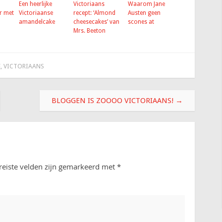
Een heerlijke
Victoriaans
Waarom Jane
or met
Victoriaanse
recept: ‘Almond
Austen geen
amandelcake
cheesecakes’ van
scones at
Mrs. Beeton
E
,
VICTORIAANS
BLOGGEN IS ZOOOO VICTORIAANS!
→
reiste velden zijn gemarkeerd met
*