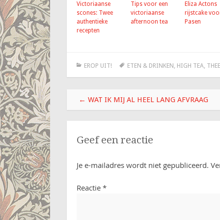
Victoriaanse
Tips voor een
Eliza Actons
scones: Twee
victoriaanse
rijstcake vo
authentieke
afternoon tea
Pasen
recepten
EROP UIT!
ETEN & DRINKEN
,
HIGH TEA
,
THE
Berichtnavigatie
←
WAT IK MIJ AL HEEL LANG AFVRAAG
Geef een reactie
Je e-mailadres wordt niet gepubliceerd.
Ve
Reactie
*