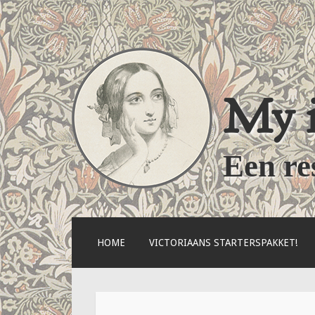
My i
Een re
NAAR
HOME
VICTORIAANS STARTERSPAKKET!
DE
INHOUD
SPRINGEN