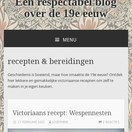
Een respectabel blog
over de 19e eeuw
MENU
NAAR
DE
INHOUD
recepten & bereidingen
SPRINGEN
Geschiedenis is boeiend, maar hoe smaakte de 19e eeuw? Ontdek
hier lekkere en gemakkelijke victoriaanse recepten om zelf te
maken in je eigen keuken.
Victoriaans recept: Wespennesten
21 FEBRUARI 2022
JOSEPHINE
2 REACTIES