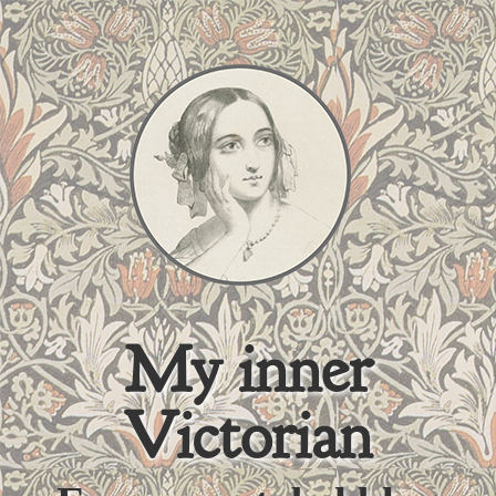
My inner
Victorian