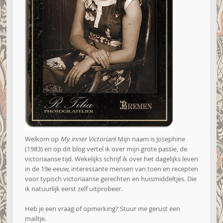
Welkom op
My inner Victorian
! Mijn naam is Josephine
(1983) en op dit blog vertel ik over mijn grote passie, de
victoriaanse tijd. Wekelijks schrijf ik over het dagelijks leven
in de 19e eeuw, interessante mensen van toen en recepten
voor typisch victoriaanse gerechten en huismiddeltjes. Die
ik natuurlijk eerst zelf uitprobeer.
Heb je een vraag of opmerking? Stuur me gerust een
mailtje
.