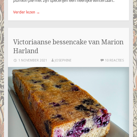
pumkin pie
met zijn specerijen een heerlijke wintertaart.
Verder lezen
→
Victoriaanse bessencake van Marion
Harland
1 NOVEMBER 2021
JOSEPHINE
10 REACTIES