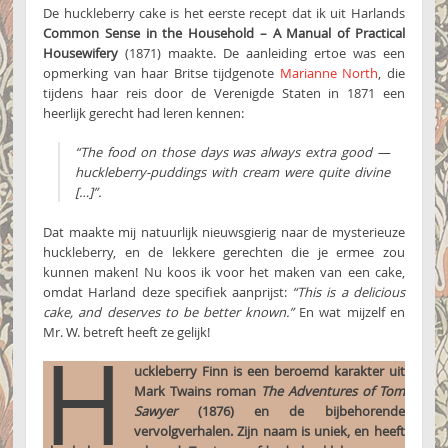
De huckleberry cake is het eerste recept dat ik uit Harlands
Common Sense in the Household – A Manual of Practical
Housewifery
(1871) maakte. De aanleiding ertoe was een
opmerking van haar Britse tijdgenote
Marianne North
, die
tijdens haar reis door de Verenigde Staten in 1871 een
heerlijk gerecht had leren kennen:
“
The food on those days was always extra good —
huckleberry-puddings with cream were quite divine
[…]”.
Dat maakte mij natuurlijk nieuwsgierig naar de mysterieuze
huckleberry, en de lekkere gerechten die je ermee zou
kunnen maken! Nu koos ik voor het maken van een cake,
omdat Harland deze specifiek aanprijst:
“This is a delicious
cake, and deserves to be better known.”
En wat mijzelf en
Mr. W. betreft heeft ze gelijk!
H
uckleberry Finn is een beroemd karakter uit
Mark Twains roman
The Adventures of Tom
Sawyer
(1876) en de bijbehorende
vervolgverhalen. Zijn naam is uniek, en heeft