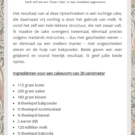
heeft zelf ook een ‘Dover Cake’ in haar kookboek opgenomen.
Het resultaat van al deze rijstechnieken is een luchtige cake,
die daarnaast vrij vochtig is door het gebruik van melk. Ik
vond het zelf een hele lekkere structuur, die niet zwaar valt.
Ik maakte de cake overigens tweemaal, éénmaal precies
volgens Harlands instructies – dus met gescheiden eieren –
en éénmaal op een snellere manier – met ongescheiden
eieren en de hulp van bakpoeder. Beide gaven een zeer
gelijkend en vooral heerlijk resultaat. Ik geef jullie beide
opties.
Ingrediënten voor een cakevorm van 30 centimeter
115 gram boter
200 gram suiker
180 gram bloem
¼ theelepel bakpoeder
½ theelepel nootmuskaat
½ theelepel kaneel
2 eieren (M)
120 milliliter melk
½ theelepel baksoda