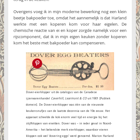
Overigens voeg ik in mijn moderne bewerking nog een klein
beetje bakpoeder toe, omdat het aannemelijk is dat Harland
werkte met een koperen kom voor haar eigelen. De
chemische reactie van ei en koper zorgde namelijk voor een
rijscomponent, dat ik in mijn eigen keuken zonder koperen
kom het beste met bakpoeder kan compenseren.
Pin this!
Dover-eierklopper uit de catalogus van de Canadese
ijzerwarenhandel
Caverhill, Learmont & CO
uit 1901 [Publiek
domein]. De Dover-eierklopper was één van de nieuwste
keukensnufjes van de laatste decennia van de 19e eeuw. Het
apparaat scheelde de kok enorm veel tijd en energie bij het
stijfkloppen van eiwitten. Dover was – in ieder geval in Noord-
Amerika – het bekendste merk eierklopper, waardoor eieren
kloppen ook wel ‘dovering eggs’ werd genoemd. Marion Harland