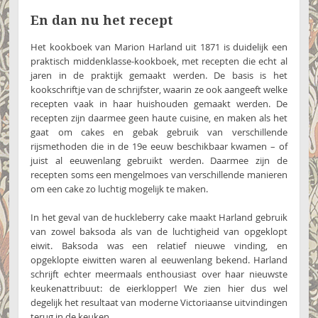
En dan nu het recept
Het kookboek van Marion Harland uit 1871 is duidelijk een
praktisch middenklasse-kookboek, met recepten die echt al
jaren in de praktijk gemaakt werden. De basis is het
kookschriftje van de schrijfster, waarin ze ook aangeeft welke
recepten vaak in haar huishouden gemaakt werden. De
recepten zijn daarmee geen haute cuisine, en maken als het
gaat om cakes en gebak gebruik van verschillende
rijsmethoden die in de 19e eeuw beschikbaar kwamen – of
juist al eeuwenlang gebruikt werden. Daarmee zijn de
recepten soms een mengelmoes van verschillende manieren
om een cake zo luchtig mogelijk te maken.
In het geval van de huckleberry cake maakt Harland gebruik
van zowel baksoda als van de luchtigheid van opgeklopt
eiwit. Baksoda was een relatief nieuwe vinding, en
opgeklopte eiwitten waren al eeuwenlang bekend. Harland
schrijft echter meermaals enthousiast over haar nieuwste
keukenattribuut: de eierklopper! We zien hier dus wel
degelijk het resultaat van moderne Victoriaanse uitvindingen
terug in de keuken.