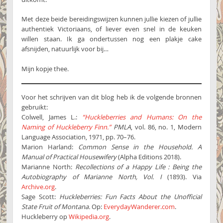
Met deze beide bereidingswijzen kunnen jullie kiezen of jullie
authentiek Victoriaans, of liever even snel in de keuken
willen staan. Ik ga ondertussen nog een plakje cake
afsnijden, natuurlijk voor bij…
Mijn kopje thee.
Voor het schrijven van dit blog heb ik de volgende bronnen
gebruikt:
Colwell, James L.:
“Huckleberries and Humans: On the
Naming of Huckleberry Finn.”
PMLA
, vol. 86, no. 1, Modern
Language Association, 1971, pp. 70–76.
Marion Harland:
Common Sense in the Household. A
Manual of Practical Housewifery
(Alpha Editions 2018).
Marianne North:
Recollections of a Happy Life : Being the
Autobiography of Marianne North, Vol. I
(1893). Via
Archive.org
.
Sage Scott:
Huckleberries: Fun Facts About the Unofficial
State Fruit of Montana.
Op:
EverydayWanderer.com
.
Huckleberry op
Wikipedia.org
.