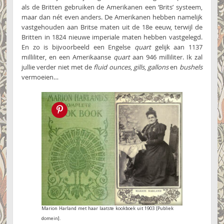
als de Britten gebruiken de Amerikanen een ‘Brits’ systeem,
maar dan nét even anders. De Amerikanen hebben namelijk
vastgehouden aan Britse maten uit de 18e eeuw, terwijl de
Britten in 1824 nieuwe imperiale maten hebben vastgelegd.
En zo is bijvoorbeeld een Engelse
quart
gelijk aan 1137
milliliter, en een Amerikaanse
quart
aan 946 milliliter. Ik zal
jullie verder niet met de
fluid ounces
,
gills
,
gallons
en
bushels
vermoeien…
Pin this!
Marion Harland met haar laatste kookboek uit 1903 [Publiek
domein].