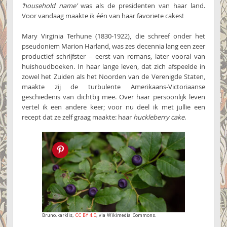
‘household name’
was als de presidenten van haar land.
Voor vandaag maakte ik één van haar favoriete cakes!
Mary Virginia Terhune (1830-1922), die schreef onder het
pseudoniem Marion Harland, was zes decennia lang een zeer
productief schrijfster – eerst van romans, later vooral van
huishoudboeken. In haar lange leven, dat zich afspeelde in
zowel het Zuiden als het Noorden van de Verenigde Staten,
maakte zij de turbulente Amerikaans-Victoriaanse
geschiedenis van dichtbij mee. Over haar persoonlijk leven
vertel ik een andere keer; voor nu deel ik met jullie een
recept dat ze zelf graag maakte: haar
huckleberry cake
.
Pin this!
Bruno.karklis,
CC BY 4.0
, via Wikimedia Commons.