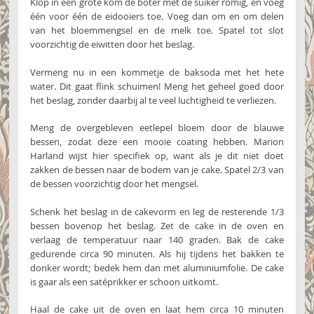
Klop in een grote kom de boter met de suiker romig, en voeg
één voor één de eidooiers toe. Voeg dan om en om delen
van het bloemmengsel en de melk toe. Spatel tot slot
voorzichtig de eiwitten door het beslag.
Vermeng nu in een kommetje de baksoda met het hete
water. Dit gaat flink schuimen! Meng het geheel goed door
het beslag, zonder daarbij al te veel luchtigheid te verliezen.
Meng de overgebleven eetlepel bloem door de blauwe
bessen, zodat deze een mooie coating hebben. Marion
Harland wijst hier specifiek op, want als je dit niet doet
zakken de bessen naar de bodem van je cake. Spatel 2/3 van
de bessen voorzichtig door het mengsel.
Schenk het beslag in de cakevorm en leg de resterende 1/3
bessen bovenop het beslag. Zet de cake in de oven en
verlaag de temperatuur naar 140 graden. Bak de cake
gedurende circa 90 minuten. Als hij tijdens het bakken te
donker wordt; bedek hem dan met aluminiumfolie. De cake
is gaar als een satéprikker er schoon uitkomt.
Haal de cake uit de oven en laat hem circa 10 minuten