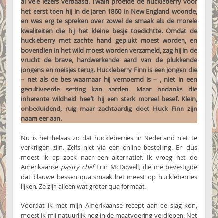
al vele lezers verbaasd. Twain proefde de huckleberry voor
het eerst toen hij in de jaren 1860 in New England woonde,
en was erg te spreken over zowel de smaak als de morele
kwaliteiten die hij het kleine besje toedichtte. Omdat de
huckleberry met zachte hand geplukt moest worden, en
bovendien in het wild moest worden verzameld, zag hij in de
vrucht de brave, hardwerkende aard van de plukkende
jongens en meisjes terug. Huckleberry Finn is een jongen die
– net als de bes waarnaar hij vernoemd is – , niet in een
gecultiveerde setting kan aarden. Maar ondanks die
inherente wildheid heeft hij een sterk moreel besef. Klein,
onbeduidend, ruig maar zachtaardig doet Huck Finn zijn
naam eer aan.
Nu is het helaas zo dat huckleberries in Nederland niet te
verkrijgen zijn. Zelfs niet via een online bestelling. En dus
moest ik op zoek naar een alternatief. Ik vroeg het de
Amerikaanse
pastry chef
Erin McDowell, die me bevestigde
dat blauwe bessen qua smaak het meest op huckleberries
lijken. Ze zijn alleen wat groter qua formaat.
Voordat ik met mijn Amerikaanse recept aan de slag kon,
moest ik mij natuurlijk nog in de maatvoering verdiepen. Net