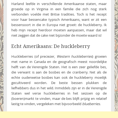
Harland leefde in verschillende Amerikaanse staten, maar
groeide op in Virginia in een familie die zich nog sterk
verbonden voelde met Britse tradities. Toch is het recept
voor haar bessencake typisch Amerikaans, want er zit een
bessensoort in die in Europa niet groeit: de huckleberry. Ik
heb mijn recept hierdoor moeten aanpassen, maar dat wil
niet zeggen dat de cake niet bijzonder de moeite waard is!
Echt Amerikaans: De huckleberry
Huckleberries (of preciezer,
Western huckleberries
) groeien
met name in Canada en de geografisch meest noordelijke
helft van de Verenigde Staten. Het is een zeer geliefde bes,
die verwant is aan de bosbes en de cranberry. Net als de
echte ouderwetse bosbes kan ook de huckleberry moeilijk
gecultiveerd worden. De beste bessen plukken de
liefhebbers dus in het wild. Inmiddels zijn er in de Verenigde
Staten wel verse huckleberries in het seizoen op de
(boeren)markt te vinden, maar de bes blijft prijzig en relatief
lastig te vinden, vergeleken met bijvoorbeeld
blueberries
.