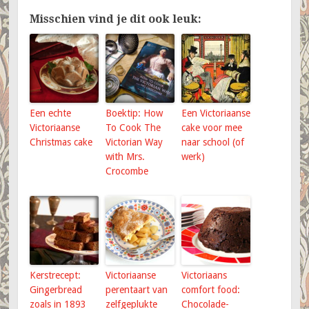
Misschien vind je dit ook leuk:
Een echte
Boektip: How
Een Victoriaanse
Victoriaanse
To Cook The
cake voor mee
Christmas cake
Victorian Way
naar school (of
with Mrs.
werk)
Crocombe
Kerstrecept:
Victoriaanse
Victoriaans
Gingerbread
perentaart van
comfort food:
zoals in 1893
zelfgeplukte
Chocolade-