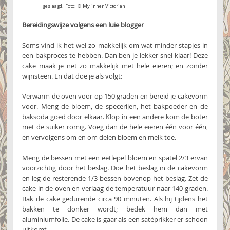
geslaagd. Foto: © My inner Victorian
Bereidingswijze volgens een luie blogger
Soms vind ik het wel zo makkelijk om wat minder stapjes in
een bakproces te hebben. Dan ben je lekker snel klaar! Deze
cake maak je net zo makkelijk met hele eieren; en zonder
wijnsteen. En dat doe je als volgt:
Verwarm de oven voor op 150 graden en bereid je cakevorm
voor. Meng de bloem, de specerijen, het bakpoeder en de
baksoda goed door elkaar. Klop in een andere kom de boter
met de suiker romig. Voeg dan de hele eieren één voor één,
en vervolgens om en om delen bloem en melk toe.
Meng de bessen met een eetlepel bloem en spatel 2/3 ervan
voorzichtig door het beslag. Doe het beslag in de cakevorm
en leg de resterende 1/3 bessen bovenop het beslag. Zet de
cake in de oven en verlaag de temperatuur naar 140 graden.
Bak de cake gedurende circa 90 minuten. Als hij tijdens het
bakken te donker wordt; bedek hem dan met
aluminiumfolie. De cake is gaar als een satéprikker er schoon
uitkomt.