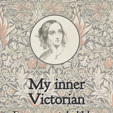
My inner
Victorian