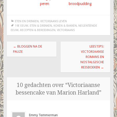
peren
broodpudding
ETEN EN DRINKEN
,
VICTORIAANS LEVEN
19E EEUW
,
ETEN & DRINKEN
,
KOKEN & BAKKEN
,
NEGENTIENDE
EEUW
,
RECEPTEN & BEREIDINGEN
,
VICTORIAANS
Berichtnavigatie
←
BLOGGEN NA DE
LEESTIPS:
PAUZE
VICTORIAANSE
ROMANS EN
NOSTALGISCHE
REISBOEKEN
→
10 gedachten over “
Victoriaanse
bessencake van Marion Harland
”
Emmy Temmerman