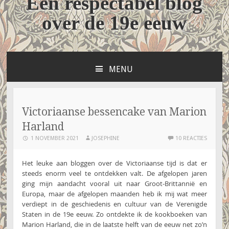
Een respectabel blog
over de 19e eeuw
MENU
NAAR
DE
INHOUD
SPRINGEN
Victoriaanse bessencake van Marion
Harland
1 NOVEMBER 2021
JOSEPHINE
10 REACTIES
Het leuke aan bloggen over de Victoriaanse tijd is dat er
steeds enorm veel te ontdekken valt. De afgelopen jaren
ging mijn aandacht vooral uit naar Groot-Brittannië en
Europa, maar de afgelopen maanden heb ik mij wat meer
verdiept in de geschiedenis en cultuur van de Verenigde
Staten in de 19e eeuw. Zo ontdekte ik de kookboeken van
Marion Harland, die in de laatste helft van de eeuw net zo’n