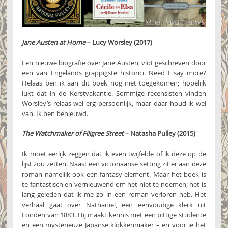
Jane Austen at Home
– Lucy Worsley (2017)
Een nieuwe biografie over Jane Austen, vlot geschreven door
een van Engelands grappigste historici. Need I say more?
Helaas ben ik aan dit boek nog niet toegekomen; hopelijk
lukt dat in de Kerstvakantie. Sommige recensisten vinden
Worsley’s relaas wel erg persoonlijk, maar daar houd ik wel
van. Ik ben benieuwd.
The Watchmaker of Filigree Street
– Natasha Pulley (2015)
Ik moet eerlijk zeggen dat ik even twijfelde of ik deze op de
lijst zou zetten. Naast een victoriaanse setting zit er aan deze
roman namelijk ook een fantasy-element. Maar het boek is
te fantastisch en vernieuwend om het niet te noemen; het is
lang geleden dat ik me zo in een roman verloren heb. Het
verhaal gaat over Nathaniel, een eenvoudige klerk uit
Londen van 1883. Hij maakt kennis met een pittige studente
en een mysterieuze Japanse klokkenmaker – en voor je het