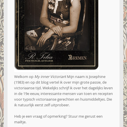
Welkom op
My inner Victorian
! Mijn naam is Josephine
(1983) en op dit blog vertel ik over mijn grote passie, de
victoriaanse tijd. Wekelijks schrijf ik over het dagelijks leven
in de 19e eeuw, interessante mensen van toen en recepten
voor typisch victoriaanse gerechten en huismiddeltjes. Die
ik natuurlijk eerst zelf uitprobeer.
Heb je een vraag of opmerking? Stuur me gerust een
mailtje
.