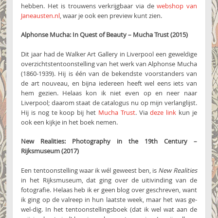
hebben. Het is trouwens verkrijgbaar via de
webshop van
Janeausten.nl
, waar je ook een preview kunt zien.
Alphonse Mucha: In Quest of Beauty – Mucha Trust (2015)
Dit jaar had de Walker Art Gallery in Liverpool een geweldige
overzichtstentoonstelling van het werk van Alphonse Mucha
(1860-1939). Hij is één van de bekendste voorstanders van
de art nouveau, en bijna iedereen heeft wel eens iets van
hem gezien. Helaas kon ik niet even op en neer naar
Liverpool; daarom staat de catalogus nu op mijn verlanglijst.
Hij is nog te koop bij het
Mucha Trust
. Via
deze link
kun je
ook een kijkje in het boek nemen.
New Realities: Photography in the 19th Century –
Rijksmuseum
(2017)
Een tentoonstelling waar ik wél geweest ben, is
New Realities
in het Rijksmuseum, dat ging over de uitivinding van de
fotografie. Helaas heb ik er geen blog over geschreven, want
ik ging op de valreep in hun laatste week, maar het was ge-
wel-dig. In het tentoonstellingsboek (dat ik wel wat aan de