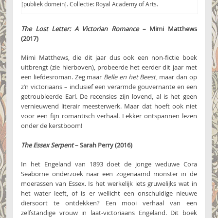
[publiek domein]. Collectie: Royal Academy of Arts.
The Lost Letter: A Victorian Romance
– Mimi Matthews
(2017)
Mimi Matthews, die dit jaar dus ook een non-fictie boek
uitbrengt (zie hierboven), probeerde het eerder dit jaar met
een liefdesroman. Zeg maar
Belle en het Beest
, maar dan op
z’n victoriaans – inclusief een verarmde gouvernante en een
getroubleerde Earl. De recensies zijn lovend, al is het geen
vernieuwend literair meesterwerk. Maar dat hoeft ook niet
voor een fijn romantisch verhaal. Lekker ontspannen lezen
onder de kerstboom!
The Essex Serpent
– Sarah Perry (2016)
In het Engeland van 1893 doet de jonge weduwe Cora
Seaborne onderzoek naar een zogenaamd monster in de
moerassen van Essex. Is het werkelijk iets gruwelijks wat in
het water leeft, of is er wellicht een onschuldige nieuwe
diersoort te ontdekken? Een mooi verhaal van een
zelfstandige vrouw in laat-victoriaans Engeland. Dit boek