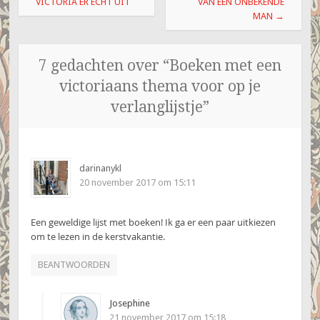
VICTORIA ER ECHT UIT
VAN EEN ONBEKENDE
MAN
→
7 gedachten over “
Boeken met een
victoriaans thema voor op je
verlanglijstje
”
darinanykl
20 november 2017 om 15:11
Een geweldige lijst met boeken! Ik ga er een paar uitkiezen
om te lezen in de kerstvakantie.
BEANTWOORDEN
Josephine
21 november 2017 om 15:18