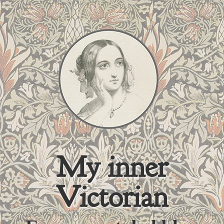
My inner
Victorian