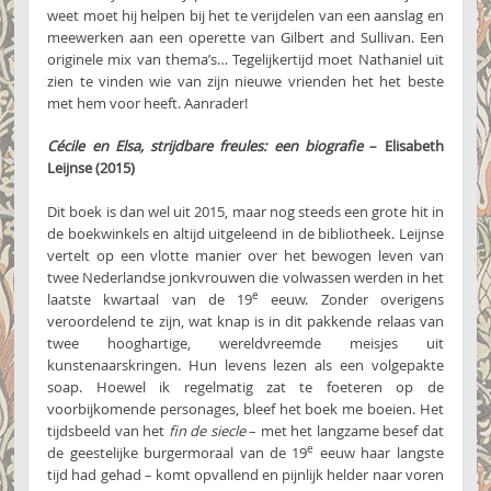
weet moet hij helpen bij het te verijdelen van een aanslag en
meewerken aan een operette van Gilbert and Sullivan. Een
originele mix van thema’s… Tegelijkertijd moet Nathaniel uit
zien te vinden wie van zijn nieuwe vrienden het het beste
met hem voor heeft. Aanrader!
Cécile en Elsa, strijdbare freules: een biografie
– Elisabeth
Leijnse (2015)
Dit boek is dan wel uit 2015, maar nog steeds een grote hit in
de boekwinkels en altijd uitgeleend in de bibliotheek. Leijnse
vertelt op een vlotte manier over het bewogen leven van
twee Nederlandse jonkvrouwen die volwassen werden in het
e
laatste kwartaal van de 19
eeuw. Zonder overigens
veroordelend te zijn, wat knap is in dit pakkende relaas van
twee hooghartige, wereldvreemde meisjes uit
kunstenaarskringen. Hun levens lezen als een volgepakte
soap. Hoewel ik regelmatig zat te foeteren op de
voorbijkomende personages, bleef het boek me boeien. Het
tijdsbeeld van het
fin de siecle
– met het langzame besef dat
e
de geestelijke burgermoraal van de 19
eeuw haar langste
tijd had gehad – komt opvallend en pijnlijk helder naar voren