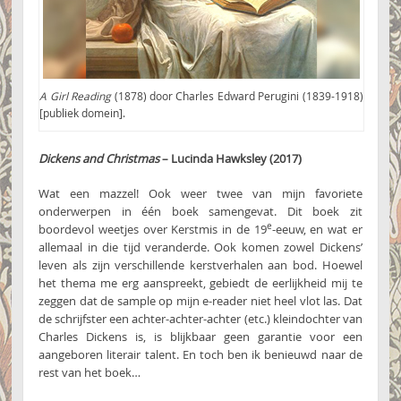
A Girl Reading
(1878) door Charles Edward Perugini (1839-1918)
[publiek domein].
Dickens and Christmas
– Lucinda Hawksley (2017)
Wat een mazzel! Ook weer twee van mijn favoriete
onderwerpen in één boek samengevat. Dit boek zit
e
boordevol weetjes over Kerstmis in de 19
-eeuw, en wat er
allemaal in die tijd veranderde. Ook komen zowel Dickens’
leven als zijn verschillende kerstverhalen aan bod. Hoewel
het thema me erg aanspreekt, gebiedt de eerlijkheid mij te
zeggen dat de sample op mijn e-reader niet heel vlot las. Dat
de schrijfster een achter-achter-achter (etc.) kleindochter van
Charles Dickens is, is blijkbaar geen garantie voor een
aangeboren literair talent. En toch ben ik benieuwd naar de
rest van het boek…