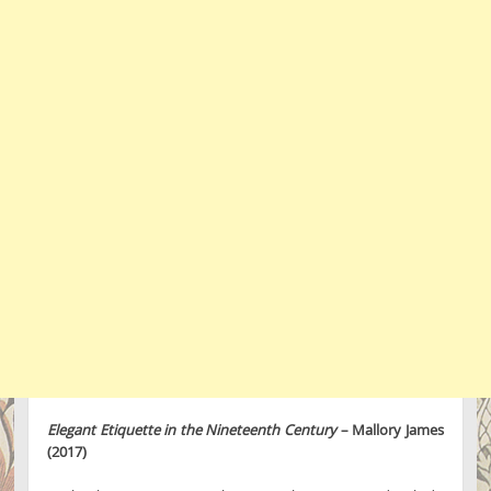
Elegant Etiquette in the Nineteenth Century
– Mallory James
(2017)