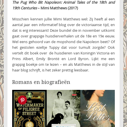
The Pug Who Bit Napoleon: Animal Tales of the 18th and
19th Centuries
– Mimi Matthews (2017)
Misschien kennen jullie Mimi Matthews wel: Zij heeft al een
aantal jaar een informatief blog over de victoriaanse tijd, en
dat is erg interessant! Deze bundel die in november uitkomt
gaat over grappige huisdierverhalen uit de 18e en 19e eeuw.
Wel eens gehoord van de mopshond die Napoleon beet? Of
het gestolen ezeltje Tuppy dat voor tumult zorgde? Ook
vertelt dit boek over de huisdieren van Koningin Victoria en
Prins Albert, Emily Brontë en Lord Byron. Lijkt me een
grappig boekje om te lezen – en als Matthews in de stijl van
haar blog schrijft, is het zeker prettig leesbaar.
Romans en biografieën
Pin this!