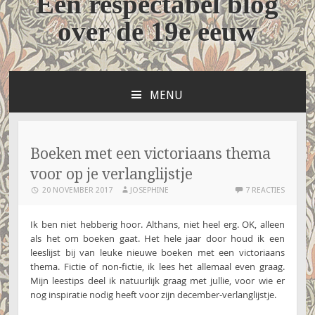
Een respectabel blog
over de 19e eeuw
MENU
NAAR
DE
INHOUD
SPRINGEN
Boeken met een victoriaans thema
voor op je verlanglijstje
20 NOVEMBER 2017
JOSEPHINE
7 REACTIES
Ik ben niet hebberig hoor. Althans, niet heel erg. OK, alleen
als het om boeken gaat. Het hele jaar door houd ik een
leeslijst bij van leuke nieuwe boeken met een victoriaans
thema. Fictie of non-fictie, ik lees het allemaal even graag.
Mijn leestips deel ik natuurlijk graag met jullie, voor wie er
nog inspiratie nodig heeft voor zijn december-verlanglijstje.