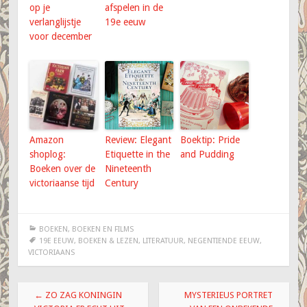
op je
afspelen in de
verlanglijstje
19e eeuw
voor december
Amazon
Review: Elegant
Boektip: Pride
shoplog:
Etiquette in the
and Pudding
Boeken over de
Nineteenth
victoriaanse tijd
Century
BOEKEN
,
BOEKEN EN FILMS
19E EEUW
,
BOEKEN & LEZEN
,
LITERATUUR
,
NEGENTIENDE EEUW
,
VICTORIAANS
Berichtnavigatie
←
ZO ZAG KONINGIN
MYSTERIEUS PORTRET