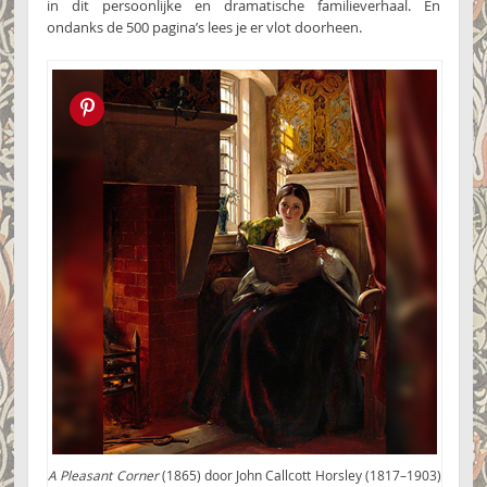
in dit persoonlijke en dramatische familieverhaal. En
ondanks de 500 pagina’s lees je er vlot doorheen.
Pin this!
A Pleasant Corner
(1865) door John Callcott Horsley (1817–1903)