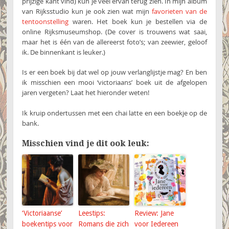
prijzige kant vind) kun je veel ervan terug zien. In mijn album
van Rijksstudio kun je ook zien wat mijn
favorieten van de
tentoonstelling
waren. Het boek kun je bestellen via de
online Rijksmuseumshop. (De cover is trouwens wat saai,
maar het is één van de allereerst foto’s; van zeewier, geloof
ik. De binnenkant is leuker.)
Is er een boek bij dat wel op jouw verlanglijstje mag? En ben
ik misschien een mooi ‘victoriaans’ boek uit de afgelopen
jaren vergeten? Laat het hieronder weten!
Ik kruip ondertussen met een chai latte en een boekje op de
bank.
Misschien vind je dit ook leuk:
‘Victoriaanse’
Leestips:
Review: Jane
boekentips voor
Romans die zich
voor Iedereen