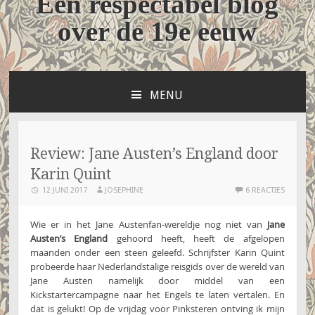
Een respectabel blog
over de 19e eeuw
MENU
NAAR
DE
INHOUD
SPRINGEN
Review: Jane Austen’s England door
Karin Quint
12 JUNI 2017
JOSEPHINE
6 REACTIES
Wie er in het Jane Austenfan-wereldje nog niet van
Jane
Austen’s England
gehoord heeft, heeft de afgelopen
maanden onder een steen geleefd. Schrijfster Karin Quint
probeerde haar Nederlandstalige reisgids over de wereld van
Jane Austen namelijk door middel van een
Kickstartercampagne naar het Engels te laten vertalen. En
dat is gelukt! Op de vrijdag voor Pinksteren ontving ik mijn