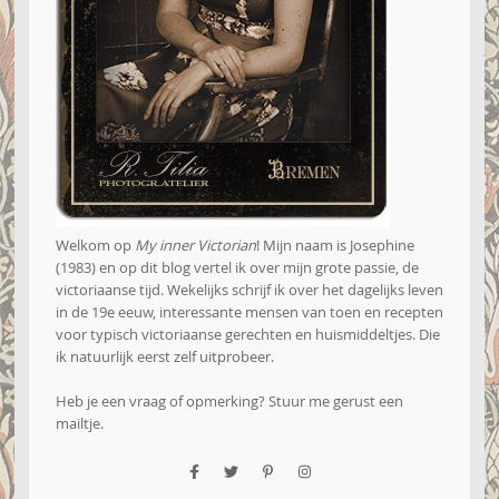
Welkom op
My inner Victorian
! Mijn naam is Josephine
(1983) en op dit blog vertel ik over mijn grote passie, de
victoriaanse tijd. Wekelijks schrijf ik over het dagelijks leven
in de 19e eeuw, interessante mensen van toen en recepten
voor typisch victoriaanse gerechten en huismiddeltjes. Die
ik natuurlijk eerst zelf uitprobeer.
Heb je een vraag of opmerking? Stuur me gerust een
mailtje
.