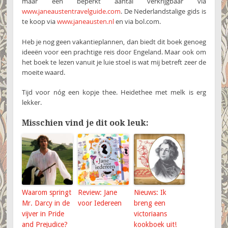
maar een beperkt aantal verkrijgbaar via
www.janeaustentravelguide.com
. De Nederlandstalige gids is
te koop via
www.janeausten.nl
en via bol.com.
Heb je nog geen vakantieplannen, dan biedt dit boek genoeg
ideeën voor een prachtige reis door Engeland. Maar ook om
het boek te lezen vanuit je luie stoel is wat mij betreft zeer de
moeite waard.
Tijd voor nóg een kopje thee. Heidethee met melk is erg
lekker.
Misschien vind je dit ook leuk:
Waarom springt
Review: Jane
Nieuws: Ik
Mr. Darcy in de
voor Iedereen
breng een
vijver in Pride
victoriaans
and Prejudice?
kookboek uit!