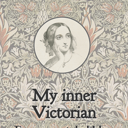
My inner
Victorian