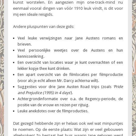
kunst worstelen. En aangezien mijn one-track-mind nu
eenmaal vooral dingen van vóór 1910 leuk vindt, is dit voor
mij een ideale reisgids.
Andere pluspunten van deze gids:
Veel leuke verwijzingen naar Jane Austens romans en
brieven.
Veel persoonlijke weetjes over de Austens en hun
kennissenkring.
Een overzicht van locaties waar je kunt overnachten of een
lekker kopje thee kunt drinken.
Een apart overzicht van de filmlocaties per filmproductie
(voor als je echt alleen Mr. Darcy achterna wilt).
Suggesties voor drie Jane Austen Road trips (zoals
‘Pride
and Prejudice (1995) in 4 days’
).
Achtergrondinformatie over o.a. de Regency-periode, de
positie van de vrouw en reizen per rijtuig.
Leuke anekdotes over de filmproducties.
Dat gezegd hebbende zijn er helaas ook wel wat minpuntjes
te noemen. Op de eerste plaats: Wat zijn er veel gebouwen
afgebroken! Zo bestaat het huis waarin Jane geboren werd