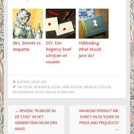
Mrs. Bennet vs.
DIY: Een
Hebbeding:
etiquette
Regency-brief
What Would
schrijven en
Jane do?
vouwen
BOEKEN
,
EROP UIT!
19E EEUW
,
BOEKEN & LEZEN
,
JANE AUSTEN
,
MENS & CULTUUR
,
NEGENTIENDE EEUW
,
REIZEN & VERVOER
Berichtnavigatie
←
REVIEW: “RUMOER IN
WAAROM SPRINGT MR.
DE STAD” IN HET
DARCY IN DE VIJVER IN
GEMEENTEMUSEUM DEN
PRIDE AND PREJUDICE?
HAAG
→