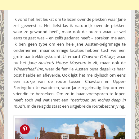
Ik vond het het leukst om te lezen over de plekken waar Jane
zelf geweest is. Het liefst las ik natuurlijk over de plekken
waar ze gewoond heeft, maar ook de huizen waar ze wel
eens te gast was – en zelfs gedanst heeft – spraken me aan.
Ik ben geen type om een hele Jane Austen-pelgrimage te
ondernemen, maar sommige locaties hebben toch wel een
grote aantrekkingskracht. Uiteraard
Chawton Cottage
, waar
nu het
Jane Austen’s House Museum
in zit, maar ook de
Wheatsheaf Inn
, waar de familie Austen bijna dagelijks haar
post haalde en afleverde. Ook lijkt het me idyllisch om eens
een stukje van de route tussen Chawton en Upper-
Farringdon te wandelen, waar Jane regelmatig liep om een
vriendin te bezoeken. Om zo in haar voetsporen te lopen
heeft toch wel wat (met een
“petticoat, six inches deep in
mud”
). In de reisgids staat een uitgebreide routebeschrijving.
Pin this!