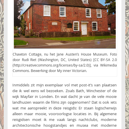
Chawton Cottage, nu het Jane Austen’s House Museum. Foto
door Rudi Riet (Washington, DC, United States) [CC BY-SA 2.0
(http://creativecommons.org/licenses/by-sa/2.0)], via Wikimedia
Commons. Bewerking door My inner Victorian.
Inmiddels zit mijn exemplaar vol met post-it’s van plaatsen
die ik wel eens wil bezoeken. Zoals Bath, Winchester of de
wijk Mayfair in Londen. En wat dacht je van de vele mooie
landhuizen waarin de films zijn opgenomen? Dat is ook iets
wat me aanspreekt in deze reisgids: Er staan logischerwijs
alleen maar mooie, vooroorlogse locaties in. Bij algemene
reisgidsen moet ik me vaak langs nachtclubs, moderne
architectonische hoogstandjes en musea met moderne