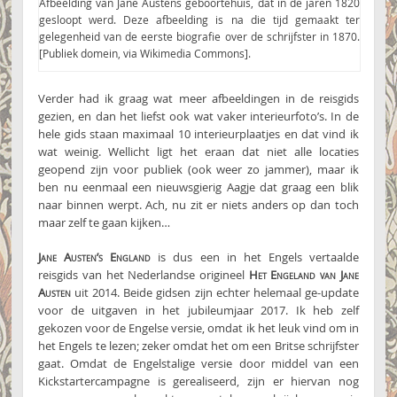
Afbeelding van Jane Austens geboortehuis, dat in de jaren 1820
gesloopt werd. Deze afbeelding is na die tijd gemaakt ter
gelegenheid van de eerste biografie over de schrijfster in 1870.
[Publiek domein, via Wikimedia Commons].
Verder had ik graag wat meer afbeeldingen in de reisgids
gezien, en dan het liefst ook wat vaker interieurfoto’s. In de
hele gids staan maximaal 10 interieurplaatjes en dat vind ik
wat weinig. Wellicht ligt het eraan dat niet alle locaties
geopend zijn voor publiek (ook weer zo jammer), maar ik
ben nu eenmaal een nieuwsgierig Aagje dat graag een blik
naar binnen werpt. Ach, nu zit er niets anders op dan toch
maar zelf te gaan kijken…
Jane Austen’s England
is dus een in het Engels vertaalde
reisgids van het Nederlandse origineel
Het Engeland van Jane
Austen
uit 2014. Beide gidsen zijn echter helemaal ge-update
voor de uitgaven in het jubileumjaar 2017. Ik heb zelf
gekozen voor de Engelse versie, omdat ik het leuk vind om in
het Engels te lezen; zeker omdat het om een Britse schrijfster
gaat. Omdat de Engelstalige versie door middel van een
Kickstartercampagne is gerealiseerd, zijn er hiervan nog