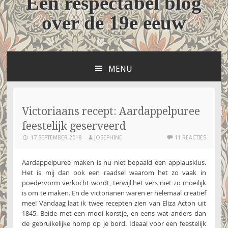
Een respectabel blog
over de 19e eeuw
MENU
NAAR
DE
INHOUD
SPRINGEN
Victoriaans recept: Aardappelpuree
feestelijk geserveerd
17 SEPTEMBER 2018
JOSEPHINE
11 REACTIES
Aardappelpuree maken is nu niet bepaald een applausklus.
Het is mij dan ook een raadsel waarom het zo vaak in
poedervorm verkocht wordt, terwijl het vers niet zo moeilijk
is om te maken. En de victorianen waren er helemaal creatief
mee! Vandaag laat ik twee recepten zien van Eliza Acton uit
1845. Beide met een mooi korstje, en eens wat anders dan
de gebruikelijke homp op je bord. Ideaal voor een feestelijk