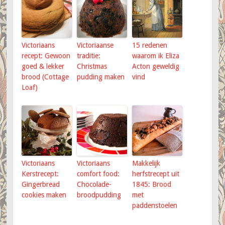
Victoriaans
Victoriaanse
15 redenen
recept: Gewoon
traditie:
waarom ik Eliza
goed & lekker
Christmas
Acton geweldig
brood (Cottage
pudding maken
vind
Loaf)
Victoriaans
Victoriaans
Makkelijk
Kerstrecept:
comfort food:
herfstrecept uit
Gingerbread
Chocolade-
1845: Brood
cookies maken
broodpudding
met
paddenstoelen