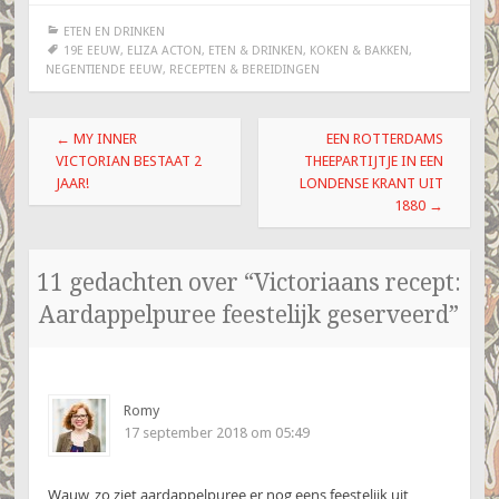
ETEN EN DRINKEN
19E EEUW
,
ELIZA ACTON
,
ETEN & DRINKEN
,
KOKEN & BAKKEN
,
NEGENTIENDE EEUW
,
RECEPTEN & BEREIDINGEN
Berichtnavigatie
←
MY INNER
EEN ROTTERDAMS
VICTORIAN BESTAAT 2
THEEPARTIJTJE IN EEN
JAAR!
LONDENSE KRANT UIT
1880
→
11 gedachten over “
Victoriaans recept:
Aardappelpuree feestelijk geserveerd
”
Romy
17 september 2018 om 05:49
Wauw, zo ziet aardappelpuree er nog eens feestelijk uit