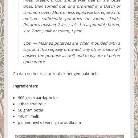
finest bread-crumbs, and shaken free of the loose
ones, then turned out, and browned in a Dutch or
common oven. More or less liquid will be required to
moisten sufficiently potatoes of various kinds.
Potatoes mashed, 2 lbs. ; salt, 1 teaspoonful ; butter,
1 to 2 ozs. ; milk or cream, 1 pint.
Obs, — Mashed potatoes are often moulded with a
cup, and then equally browned ; any other shape will
answer the purpose as well, and many are of better
appearance.
En dan nu het recept zoals ik het gemaakt heb:
Ingredienten:
900 gram aardappelen
1 theelepel zout
50 gram boter
140 ml melk
paneermeel of vers fijn broodkruim