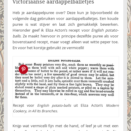
Victoriaanse aardappelballetjes
Heb je aardappelpuree over? Deze kun je bijvoorbeeld de
volgende dag gebruiken voor aardappelballetjes. Een koude
puree is wat stijver en laat zich gemakkelijk bewerken.
Hieronder geef ik Eliza Acton’s recept voor
English potato-
balls.
Ze maakt hiervoor in principe dezelfde puree als voor
bovenstaand recept, maar voegt alleen wat witte peper toe.
En voor het korstje gebruikt ze vermicelli!
Pin this!
Recept voor
English potato-balls
uit Eliza Acton’s
Modern
Cookery, in All Its Branches.
Knijp wat vermicelli fijn met de hand, of leef je uit met een