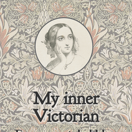
My inner
Victorian