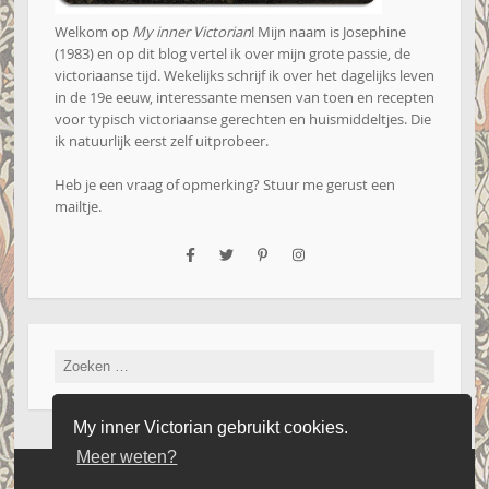
Welkom op
My inner Victorian
! Mijn naam is Josephine
(1983) en op dit blog vertel ik over mijn grote passie, de
victoriaanse tijd. Wekelijks schrijf ik over het dagelijks leven
in de 19e eeuw, interessante mensen van toen en recepten
voor typisch victoriaanse gerechten en huismiddeltjes. Die
ik natuurlijk eerst zelf uitprobeer.
Heb je een vraag of opmerking? Stuur me gerust een
mailtje
.
Zoeken
naar:
My inner Victorian gebruikt cookies.
Meer weten?
Website by Iseard Media
|
Copyright 2016 - 2026 - My Inner Victorian
|