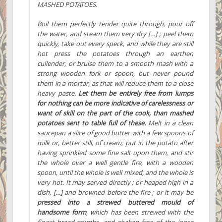
MASHED POTATOES.
Boil them perfectly tender quite through, pour off
the water, and steam them very dry […] ; peel them
quickly, take out every speck, and while they are still
hot press the potatoes through an earthen
cullender, or bruise them to a smooth mash with a
strong wooden fork or spoon, but never pound
them in a mortar, as that will reduce them to a close
heavy paste.
Let them be entirely free from lumps
for nothing can be more indicative of carelessness or
want of skill on the part of the cook, than mashed
potatoes sent to table full of these.
Melt in a clean
saucepan a slice of good butter with a few spoons of
milk or, better still, of cream; put in the potato after
having sprinkled some fine salt upon them, and stir
the whole over a well gentle fire, with a wooden
spoon, until the whole is well mixed, and the whole is
very hot. It may served directly ; or heaped high in a
dish, […] and browned before the fire ; or it may be
pressed into a strewed buttered mould of
handsome form
, which has been strewed with the