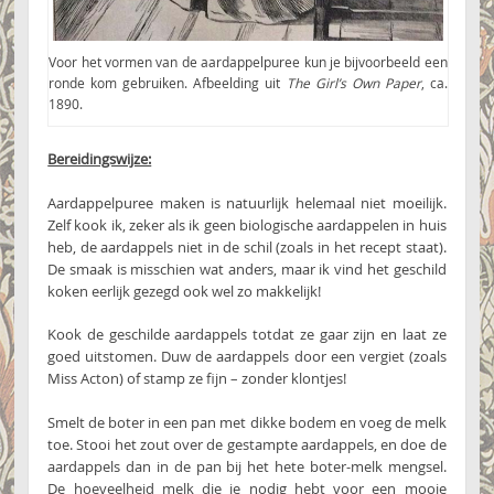
Voor het vormen van de aardappelpuree kun je bijvoorbeeld een
ronde kom gebruiken. Afbeelding uit
The Girl’s Own Paper
, ca.
1890.
Bereidingswijze:
Aardappelpuree maken is natuurlijk helemaal niet moeilijk.
Zelf kook ik, zeker als ik geen biologische aardappelen in huis
heb, de aardappels niet in de schil (zoals in het recept staat).
De smaak is misschien wat anders, maar ik vind het geschild
koken eerlijk gezegd ook wel zo makkelijk!
Kook de geschilde aardappels totdat ze gaar zijn en laat ze
goed uitstomen. Duw de aardappels door een vergiet (zoals
Miss Acton) of stamp ze fijn – zonder klontjes!
Smelt de boter in een pan met dikke bodem en voeg de melk
toe. Stooi het zout over de gestampte aardappels, en doe de
aardappels dan in de pan bij het hete boter-melk mengsel.
De hoeveelheid melk die je nodig hebt voor een mooie