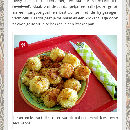
deegroller of keukenhamer, en sla de vermicelli fijn
(
woohoo!
). Maak van de aardappelpuree balletjes zo groot
als een pingpongbal, en bestrooi ze met de fijngeslagen
vermicelli. Daarna geef je de balletjes een krokant jasje door
ze even goudbruin te bakken in een koekenpan.
Pin this!
Lekker en krokant! Het rollen van de balletjes vond ik wel even
een werkje.