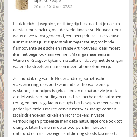
Sipke vd Peppel
20 mei 2018 om 07:35
Leuk bericht, Josephine, en ik begrijp best dat het je na zo’n
eerste kennismaking met de Nederlandse Art Nouveau, ook
wel Nieuwe Kunst genoemd, een beetje duizelt. De Nieuwe
Kunst is soms juist super strak in tegenstelling tot bv de
flamboyante Belgische en Franse Art Nouveau, daar moest
ik in het begin ook aan wennen. Maar ga maar eens in
Wenen of Glasgow kijken en je zult zien dat wij niet de enigen
waren die streefden naar een meer rationeel ontwerp.
Zelf houd ik erg van de Nederlandse (geometrische)
vlakversiering, die voortkwam uit de Theosofie en op
wiskundige principes is gebaseerd. In de natuur zie je ook
allerlei vaste verhoudingen en zichzelf herhalende patronen
terug, en men zag daarin destijds het bewijs voor een soort
goddelijke orde. Door te werken met wiskundige vormen
(zoals driehoeken, cirkels en rechthoeken) in vaste
verhoudingen probeerde men deze natuurlijke orde ook tot
uiting te laten komen in de ontwerpen. En hierdoor
ontstond een nieuwe eigen stijl die nog steeds fascineert.