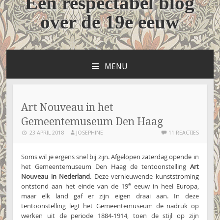
Een respectabel blog
over de 19e eeuw
MENU
NAAR
DE
INHOUD
SPRINGEN
Art Nouveau in het
Gemeentemuseum Den Haag
23 APRIL 2018
JOSEPHINE
11 REACTIES
Soms wil je ergens snel bij zijn. Afgelopen zaterdag opende in
het Gemeentemuseum Den Haag de tentoonstelling
Art
Nouveau in Nederland
. Deze vernieuwende kunststroming
e
ontstond aan het einde van de 19
eeuw in heel Europa,
maar elk land gaf er zijn eigen draai aan. In deze
tentoonstelling legt het Gemeentemuseum de nadruk op
werken uit de periode 1884-1914, toen de stijl op zijn