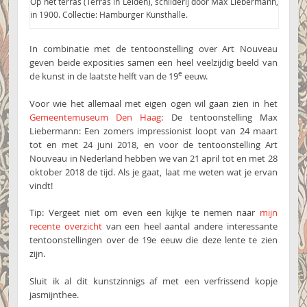
Op het terras (Terras in Leiden), schilderij door Max Liebermann,
in 1900. Collectie: Hamburger Kunsthalle.
In combinatie met de tentoonstelling over Art Nouveau
geven beide exposities samen een heel veelzijdig beeld van
e
de kunst in de laatste helft van de 19
eeuw.
Voor wie het allemaal met eigen ogen wil gaan zien in het
Gemeentemuseum Den Haag
: De tentoonstelling Max
Liebermann: Een zomers impressionist loopt van 24 maart
tot en met 24 juni 2018, en voor de tentoonstelling Art
Nouveau in Nederland hebben we van 21 april tot en met 28
oktober 2018 de tijd. Als je gaat, laat me weten wat je ervan
vindt!
Tip: Vergeet niet om even een kijkje te nemen naar
mijn
recente overzicht
van een heel aantal andere interessante
tentoonstellingen over de 19e eeuw die deze lente te zien
zijn.
Sluit ik al dit kunstzinnigs af met een verfrissend kopje
jasmijnthee.