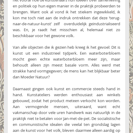
en politiek op hun eigen manier in de praktijk probeerden te
brengen. Want ook al vond ik het stiekem ingewikkeld, ik
kon me toch niet aan de indruk ontrekken dat deze ‘terug-
naar-de-natuur-kunst’ zelf overduidelijk geïndustrialiseerd
was. En, je raadt het misschien al, helemaal niet zo
beschikbaar voor het gewone volk.
Van alle objecten die ik gezien heb kreeg ik het gevoel: Dit is
kunst uit een industrieel tijdperk. Een waterboterbloem
mocht geen echte waterboterbloem meer zijn, maar
behoudt alleen zijn meest basale vorm. Alles werd met
strakke hand vormgegeven; de mens kan het blijkbaar beter
dan Moeder Natuur?
Daarnaast gingen ook kunst en commercie steeds hand in
hand. Kunstateliers werden enthousiast aan winkels
gebouwd, zodat het product meteen verkocht kon worden.
Aan vermogende mensen, uiteraard, want echt
vakmanschap door vele uren handwerk was natuurlijk in de
praktijk niet te betalen voor Jan-met-de-pet. De socialistische
en communistische idealen die veelal ten grondslag lagen
aan de kunst voor het volk, bleven daarmee alleen aardig op