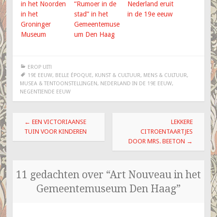
in het Noorden
“Rumoer in de
Nederland eruit
in het
stad” in het
in de 19e eeuw
Groninger
Gemeentemuse
Museum
um Den Haag
EROP UIT!
19E EEUW
,
BELLE ÉPOQUE
,
KUNST & CULTUUR
,
MENS & CULTUUR
,
MUSEA & TENTOONSTELLINGEN
,
NEDERLAND IN DE 19E EEUW
,
NEGENTIENDE EEUW
Berichtnavigatie
←
EEN VICTORIAANSE
LEKKERE
TUIN VOOR KINDEREN
CITROENTAARTJES
DOOR MRS. BEETON
→
11 gedachten over “
Art Nouveau in het
Gemeentemuseum Den Haag
”