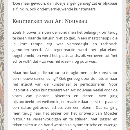
‘Doe maar gewoon, dan doe je al gek genoeg’ zat er blijkbaar
al flink in, ook onder vernieuwende kunstenaars.
Kenmerken van Art Nouveau
Zoals ik boven al noemde, vond men het belangrijk om terug
te keren naar de natuur. Niet zo gek, in een maatschappij die
in kort tempo erg was verstedelijkt en technisch
gemoderniseerd. Als tegenreactie werd het platteland
opgehemeld, en werd het plattelandsvolk verheven tot ‘het
echte volk’; dat – zo was het idee – nog puur was.
Maar hoe laat je die natuur nu terugkomen in de ‘kunst voor
een nieuwe samenleving’? Gek genoeg door de natuur naar
het inzicht van de kunstenaar te perfectioneren. Voor
inspiratie kozen kunstenaars van Art nouveau veelal voor de
vorm van planten, bloemen en dieren. Men ging
bijvoorbeeld het weiland in, en maakte daar eerst ter plaatse
een natuurgetrouwe schets van een bloem. Daarna ging
men terug naar het atelier om het ontwerp van Moeder
Natuur te vereenvoudigen en te stileren. Met passer en
tekenhaken in de hand werden zo symmetrische en zwierige