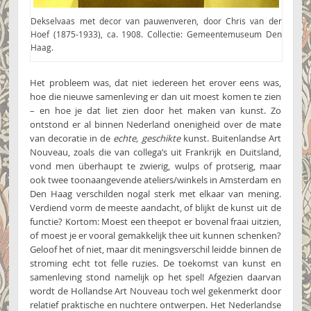
Dekselvaas met decor van pauwenveren, door Chris van der
Hoef (1875-1933), ca. 1908. Collectie: Gemeentemuseum Den
Haag.
Het probleem was, dat niet iedereen het erover eens was,
hoe die nieuwe samenleving er dan uit moest komen te zien
– en hoe je dat liet zien door het maken van kunst. Zo
ontstond er al binnen Nederland onenigheid over de mate
van decoratie in de
echte, geschikte
kunst. Buitenlandse Art
Nouveau, zoals die van collega’s uit Frankrijk en Duitsland,
vond men überhaupt te zwierig, wulps of protserig, maar
ook twee toonaangevende ateliers/winkels in Amsterdam en
Den Haag verschilden nogal sterk met elkaar van mening.
Verdiend vorm de meeste aandacht, of blijkt de kunst uit de
functie? Kortom: Moest een theepot er bovenal fraai uitzien,
of moest je er vooral gemakkelijk thee uit kunnen schenken?
Geloof het of niet, maar dit meningsverschil leidde binnen de
stroming echt tot felle ruzies. De toekomst van kunst en
samenleving stond namelijk op het spel! Afgezien daarvan
wordt de Hollandse Art Nouveau toch wel gekenmerkt door
relatief praktische en nuchtere ontwerpen. Het Nederlandse