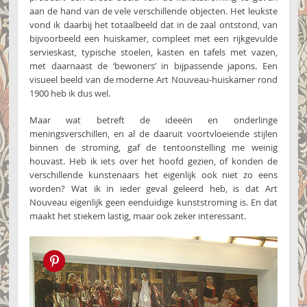
aan de hand van de vele verschillende objecten. Het leukste
vond ik daarbij het totaalbeeld dat in de zaal ontstond, van
bijvoorbeeld een huiskamer, compleet met een rijkgevulde
servieskast, typische stoelen, kasten en tafels met vazen,
met daarnaast de ‘bewoners’ in bijpassende japons. Een
visueel beeld van de moderne Art Nouveau-huiskamer rond
1900 heb ik dus wel.
Maar wat betreft de ideeën en onderlinge
meningsverschillen, en al de daaruit voortvloeiende stijlen
binnen de stroming, gaf de tentoonstelling me weinig
houvast. Heb ik iets over het hoofd gezien, of konden de
verschillende kunstenaars het eigenlijk ook niet zo eens
worden? Wat ik in ieder geval geleerd heb, is dat Art
Nouveau eigenlijk geen eenduidige kunststroming is. En dat
maakt het stiekem lastig, maar ook zeker interessant.
Pin this!