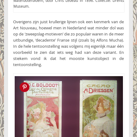
waterboterbloem, door Chris Lebeau in 1896. Collectie: Drents
Museum.
Overigens zijn juist krullerige lijnen ook een kenmerk van de
Art Nouveau, hoewel men in Nederland wat minder dol was
op de ‘zweepslag-motieven’ die zo populair waren in de meer
uitbundige, ‘decadente’ Franse stijl (zoals bij Alfons Mucha).
In de hele tentoonstelling was volgens mij eigenlijk maar één
voorbeeld te zien dat iets weg had van deze variant. En
stiekem vond ik dat het mooiste kunstobject in de
tentoonstelling.
Pin this!