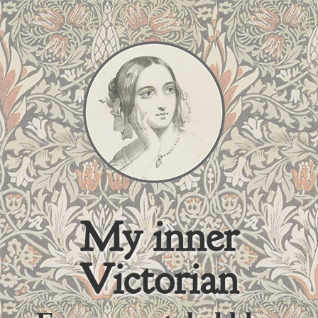
My inner
Victorian