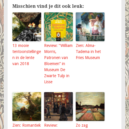
Misschien vind je dit ook leuk:
13 mooie
Review: “William
Zien: Alma-
tentoonstellinge
Morris,
Tadema in het
n in de lente
Patronen van
Fries Museum
van 2018
Bloemen” in
Museum De
Zwarte Tulp in
Lisse
Zien: Romantiek
Review:
Zo zag