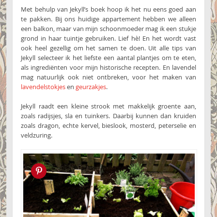
Met behulp van Jekyll’s boek hoop ik het nu eens goed aan
te pakken. Bij ons huidige appartement hebben we alleen
een balkon, maar van mijn schoonmoeder mag ik een stukje
grond in haar tuintje gebruiken. Lief hè! En het wordt vast
ook heel gezellig om het samen te doen. Uit alle tips van
Jekyll selecteer ik het liefste een aantal plantjes om te eten,
als ingrediënten voor mijn historische recepten. En lavendel
mag natuurlijk ook niet ontbreken, voor het maken van
lavendelstokjes
en
geurzakjes
.
Jekyll raadt een kleine strook met makkelijk groente aan,
zoals radijsjes, sla en tuinkers. Daarbij kunnen dan kruiden
zoals dragon, echte kervel, bieslook, mosterd, peterselie en
veldzuring.
Pin this!