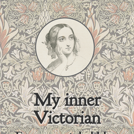
My inner
Victorian