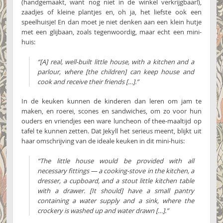
(handgemaakt, want nog niet in de winkel verkrijgbaar!),
zaadjes of kleine plantjes en, oh ja, het liefste ook een
speelhuisje! En dan moet je niet denken aan een klein hutje
met een glijbaan, zoals tegenwoordig, maar echt een mini-
huis:
“[A] real, well-built little house, with a kitchen and a
parlour, where [the children] can keep house and
cook and receive their friends […].”
In de keuken kunnen de kinderen dan leren om jam te
maken, en roerei, scones en sandwiches, om zo voor hun
ouders en vriendjes een ware luncheon of thee-maaltijd op
tafel te kunnen zetten. Dat Jekyll het serieus meent, blijkt uit
haar omschrijving van de ideale keuken in dit mini-huis:
“The little house would be provided with all
necessary fittings — a cooking-stove in the kitchen, a
dresser, a cupboard, and a stout little kitchen table
with a drawer. [It should] have a small pantry
containing a water supply and a sink, where the
crockery is washed up and water drawn […].”