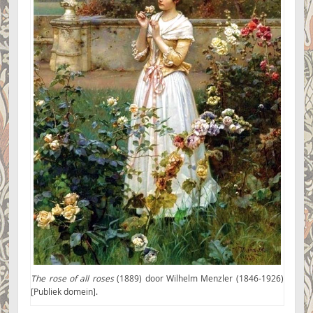
The rose of all roses
(1889) door Wilhelm Menzler (1846-1926)
[Publiek domein].