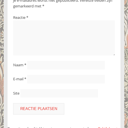
Je e-mailadres wordt niet gepubliceerd.
Vereiste velden zijn
gemarkeerd met
*
Reactie
*
Naam
*
E-mail
*
Site