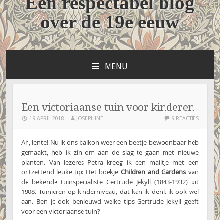
Een respectabel blog
over de 19e eeuw
MENU
NAAR
DE
INHOUD
SPRINGEN
Een victoriaanse tuin voor kinderen
19 APRIL 2018
JOSEPHINE
9 REACTIES
Ah, lente! Nu ik ons balkon weer een beetje bewoonbaar heb
gemaakt, heb ik zin om aan de slag te gaan met nieuwe
planten. Van lezeres Petra kreeg ik een mailtje met een
ontzettend leuke tip: Het boekje
Children and Gardens
van
de bekende tuinspecialiste Gertrude Jekyll (1843-1932) uit
1908. Tuinieren op kinderniveau, dat kan ik denk ik ook wel
aan. Ben je ook benieuwd welke tips Gertrude Jekyll geeft
voor een victoriaanse tuin?