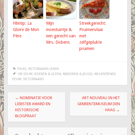
Filmtip: La
Mijn
Streekgerecht:
Gloire de Mon
moestuintje &
Pruimenvlaai
Père
een gerecht van
met
Mrs. Dickens
zelfgeplukte
pruimen
THUIS
,
VICTORIAANS LEVEN
19E EEUW
,
BOEKEN & LEZEN
,
KINDEREN & JEUGD
,
NEGENTIENDE
EEUW
,
VICTORIAANS
Berichtnavigatie
←
NOMINATIE VOOR
ART NOUVEAU IN HET
LIEBSTER AWARD EN
GEMEENTEMUSEUM DEN
HISTORISCHE
HAAG
→
BLOGPRAAT