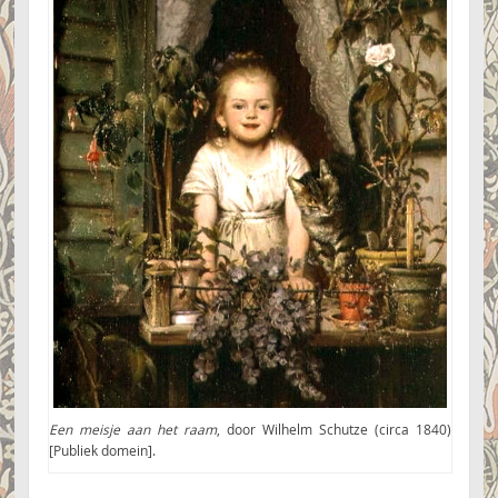
Een meisje aan het raam
, door Wilhelm Schutze (circa 1840)
[Publiek domein].