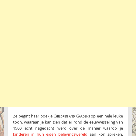
Ze begint haar boekje
Children and Gardens
op een hele leuke
toon, waaraan je kan zien dat er rond de eeuwwisseling van
1900 echt nagedacht werd over de manier waarop je
kinderen in hun eigen belevingswereld
aan kon spreken.