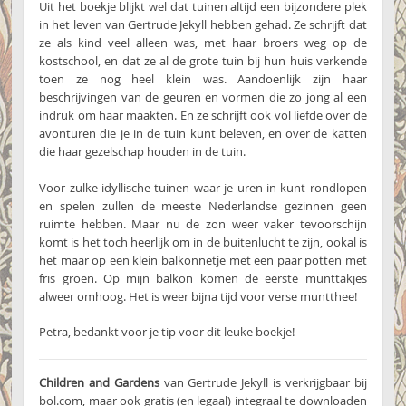
Uit het boekje blijkt wel dat tuinen altijd een bijzondere plek
in het leven van Gertrude Jekyll hebben gehad. Ze schrijft dat
ze als kind veel alleen was, met haar broers weg op de
kostschool, en dat ze al de grote tuin bij hun huis verkende
toen ze nog heel klein was. Aandoenlijk zijn haar
beschrijvingen van de geuren en vormen die zo jong al een
indruk om haar maakten. En ze schrijft ook vol liefde over de
avonturen die je in de tuin kunt beleven, en over de katten
die haar gezelschap houden in de tuin.
Voor zulke idyllische tuinen waar je uren in kunt rondlopen
en spelen zullen de meeste Nederlandse gezinnen geen
ruimte hebben. Maar nu de zon weer vaker tevoorschijn
komt is het toch heerlijk om in de buitenlucht te zijn, ookal is
het maar op een klein balkonnetje met een paar potten met
fris groen. Op mijn balkon komen de eerste munttakjes
alweer omhoog. Het is weer bijna tijd voor verse muntthee!
Petra, bedankt voor je tip voor dit leuke boekje!
Children and Gardens
van Gertrude Jekyll is verkrijgbaar bij
bol.com, maar ook gratis (en legaal) integraal te downloaden