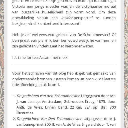
gedichten te lezen. Ze zijn geschreven in de tijd dat koningin
Victoria een jonge moeder was en de victoriaanse moraal
van burgerlijke huiselijkheid zijn vorm vond. Om deze
ontwikkeling vanuit een
insider
-perspectief te kunnen
bekijken, vind ik ontzettend interessant!
Heb je zelf wel eens wat gelezen van De Schoolmeester? Of
ben je dat van plan? Ik ben benieuwd wat jullie van hem en
zijn gedichten vinden! Laat het hieronder weten.
It’s time for tea. Assam met melk.
Voor het schrijven van dit blog heb ik gebruik gemaakt van
onderstaande bronnen. Citaten komen uit bron 2, de laatste
drie afbeeldingen uit bron 1.
De gedichten van den Schoolmeester
. Uitgegeven door Mr.
J. van Lennep. Amsterdam, Gebroeders Kraay, 1875. door
Anth. de Vries. Linnen band, 22 cm, 324 pp. Ills.: 300
illustraties.
De gedichten van Den Schoolmeester
. Uitgegeven door J.
van Lennep: met 300 ill. van A. de Vries. Ingeleid door T. van