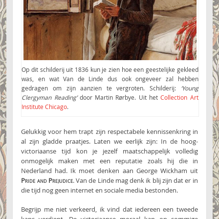
Op dit schilderij uit 1836 kun je zien hoe een geestelijke gekleed
was, en wat Van de Linde dus ook ongeveer zal hebben
gedragen om zijn aanzien te vergroten. Schilderij:
‘Young
Clergyman Reading’
door Martin Rørbye. Uit het
Collection Art
Institute Chicago
.
Gelukkig voor hem trapt zijn respectabele kennissenkring in
al zijn gladde praatjes. Laten we eerlijk zijn: In de hoog-
victoriaanse tijd kon je jezelf maatschappelijk volledig
onmogelijk maken met een reputatie zoals hij die in
Nederland had. Ik moet denken aan George Wickham uit
Pride and Prejudice
. Van de Linde mag denk ik blij zijn dat er in
die tijd nog geen internet en sociale media bestonden.
Begrijp me niet verkeerd, ik vind dat iedereen een tweede