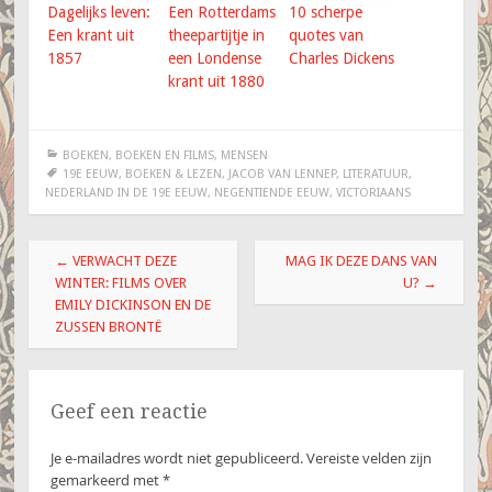
Dagelijks leven:
Een Rotterdams
10 scherpe
Een krant uit
theepartijtje in
quotes van
1857
een Londense
Charles Dickens
krant uit 1880
BOEKEN
,
BOEKEN EN FILMS
,
MENSEN
19E EEUW
,
BOEKEN & LEZEN
,
JACOB VAN LENNEP
,
LITERATUUR
,
NEDERLAND IN DE 19E EEUW
,
NEGENTIENDE EEUW
,
VICTORIAANS
Berichtnavigatie
←
VERWACHT DEZE
MAG IK DEZE DANS VAN
WINTER: FILMS OVER
U?
→
EMILY DICKINSON EN DE
ZUSSEN BRONTË
Geef een reactie
Je e-mailadres wordt niet gepubliceerd.
Vereiste velden zijn
gemarkeerd met
*