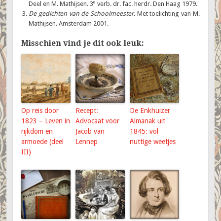
e
Deel en M. Mathijsen. 3
verb. dr. fac. herdr. Den Haag 1979.
De gedichten van de Schoolmeester
. Met toelichting van M.
Mathijsen. Amsterdam 2001.
Misschien vind je dit ook leuk:
Op reis door
Recept:
De Enkhuizer
1823 – Leven in
Advocaat voor
Almanak uit
rijkdom en
Jacob van
1845: vol
armoede (deel
Lennep
nuttige weetjes
III)