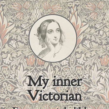
My inner
Victorian