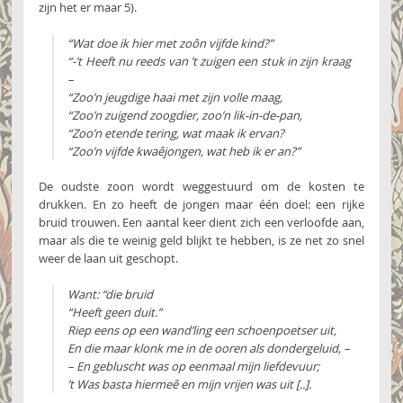
zijn het er maar 5).
“Wat doe ik hier met zoôn vijfde kind?”
“-’t Heeft nu reeds van ’t zuigen een stuk in zijn kraag
–
“Zoo’n jeugdige haai met zijn volle maag,
“Zoo’n zuigend zoogdier, zoo’n lik-in-de-pan,
“Zoo’n etende tering, wat maak ik ervan?
“Zoo’n vijfde kwaêjongen, wat heb ik er an?”
De oudste zoon wordt weggestuurd om de kosten te
drukken. En zo heeft de jongen maar één doel: een rijke
bruid trouwen. Een aantal keer dient zich een verloofde aan,
maar als die te weinig geld blijkt te hebben, is ze net zo snel
weer de laan uit geschopt.
Want: “die bruid
“Heeft geen duit.”
Riep eens op een wand’ling een schoenpoetser uit,
En die maar klonk me in de ooren als dondergeluid, –
– En gebluscht was op eenmaal mijn liefdevuur;
’t Was basta hiermeê en mijn vrijen was uit [..].