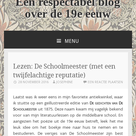
Een respectabel blog
over de 19e eeuw
MENU
NAAR
DE
INHOUD
SPRINGEN
Lezen: De Schoolmeester (met een
twijfelachtige reputatie)
28 NOVEMBER 2016
JOSEPHINE
EEN REACTIE PLAATSEN
Laatst was ik weer eens in mijn favoriete antiekwinkel, waar
ik stuitte op een geïllustreerde editie van
De gedichten van De
Schoolmeester
uit 1875. Deze naam kwam mij vagelijk bekend
voor van mijn literatuurlessen op de middelbare school. En
aangezien het poëzie uit de 19e eeuw betreft, leek het me
leuk idee om het boekje mee naar huis te nemen en te
bestuderen. De versjes van De Schoolmeester zijn best