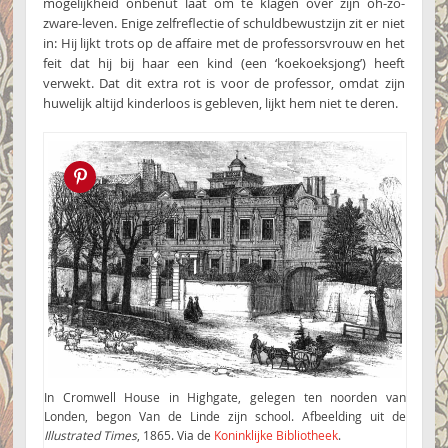
mogelijkheid onbenut laat om te klagen over zijn oh-zo-
zware-leven. Enige zelfreflectie of schuldbewustzijn zit er niet
in: Hij lijkt trots op de affaire met de professorsvrouw en het
feit dat hij bij haar een kind (een ‘koekoeksjong’) heeft
verwekt. Dat dit extra rot is voor de professor, omdat zijn
huwelijk altijd kinderloos is gebleven, lijkt hem niet te deren.
Pin this!
In Cromwell House in Highgate, gelegen ten noorden van
Londen, begon Van de Linde zijn school. Afbeelding uit de
Illustrated Times
, 1865. Via de
Koninklijke Bibliotheek
.