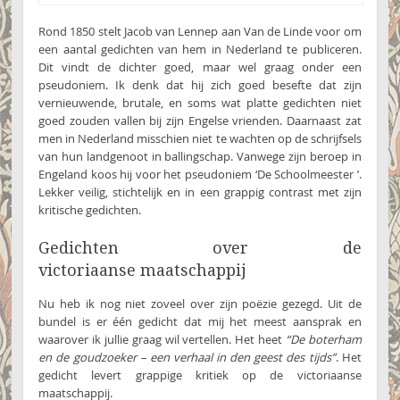
Rond 1850 stelt Jacob van Lennep aan Van de Linde voor om
een aantal gedichten van hem in Nederland te publiceren.
Dit vindt de dichter goed, maar wel graag onder een
pseudoniem. Ik denk dat hij zich goed besefte dat zijn
vernieuwende, brutale, en soms wat platte gedichten niet
goed zouden vallen bij zijn Engelse vrienden. Daarnaast zat
men in Nederland misschien niet te wachten op de schrijfsels
van hun landgenoot in ballingschap. Vanwege zijn beroep in
Engeland koos hij voor het pseudoniem ‘De Schoolmeester ’.
Lekker veilig, stichtelijk en in een grappig contrast met zijn
kritische gedichten.
Gedichten over de
victoriaanse maatschappij
Nu heb ik nog niet zoveel over zijn poëzie gezegd. Uit de
bundel is er één gedicht dat mij het meest aansprak en
waarover ik jullie graag wil vertellen. Het heet
“De boterham
en de goudzoeker – een verhaal in den geest des tijds”
. Het
gedicht levert grappige kritiek op de victoriaanse
maatschappij.