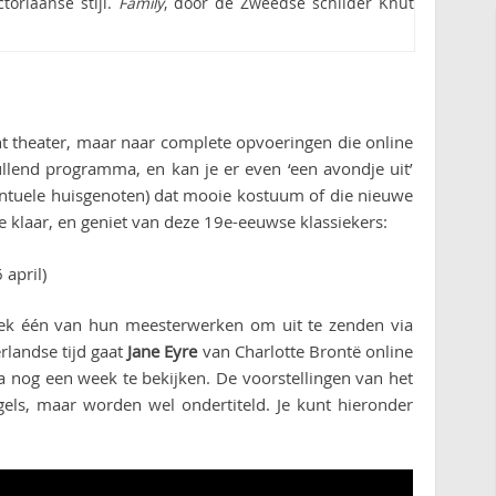
toriaanse stijl.
Family
, door de Zweedse schilder Knut
cht theater, maar naar complete opvoeringen die online
ullend programma, en kan je er even ‘een avondje uit’
ventuele huisgenoten) dat mooie kostuum of die nieuwe
je klaar, en geniet van deze 19e-eeuwse klassiekers:
 april)
ek één van hun meesterwerken om uit te zenden via
rlandse tijd gaat
Jane Eyre
van Charlotte Brontë online
na nog een week te bekijken. De voorstellingen van het
ngels, maar worden wel ondertiteld. Je kunt hieronder