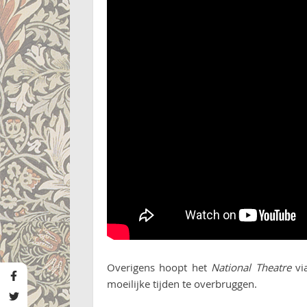
Overigens hoopt het
National Theatre
via
moeilijke tijden te overbruggen.