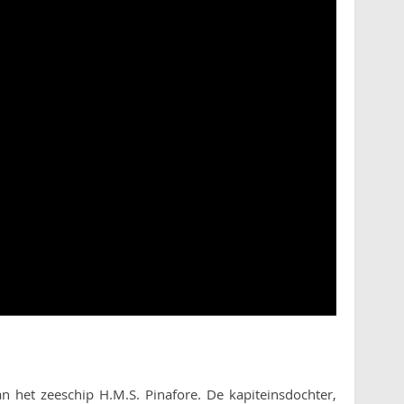
n het zeeschip H.M.S. Pinafore. De kapiteinsdochter,