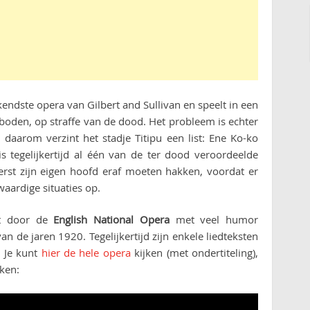
endste opera van Gilbert and Sullivan en speelt in een
verboden, op straffe van de dood. Het probleem is echter
daarom verzint het stadje Titipu een list: Ene Ko-ko
 tegelijkertijd al één van de ter dood veroordeelde
s eerst zijn eigen hoofd eraf moeten hakken, voordat er
waardige situaties op.
dt door de
English National Opera
met veel humor
van de jaren 1920. Tegelijkertijd zijn enkele liedteksten
. Je kunt
hier de hele opera
kijken (met ondertiteling),
ken: