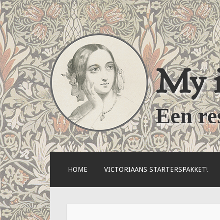
My i
Een re
NAAR
HOME
VICTORIAANS STARTERSPAKKET!
DE
INHOUD
SPRINGEN