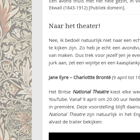
Een avond thuis met het hele gezin, in Vic
Ekwall (1843-1912) [Publiek domein].
Naar het theater!
Nee, ik bedoel natuurlijk niet naar een e
te kijken zijn. Zo heb je echt een avondv
van maken. Dus trek voor jezelf (en je e
jurk aan, zet een wijntje en een kaasplank
Jane Eyre – Charlottte Brontë
(9 april tot 16
Het Britse
National Theatre
kiest elke we
YouTube. Vanaf 9 april om 20.00 uur Nede
in première. Deze voorstelling blijft daar
National Theatre
zijn natuurlijk in het E
alvast de trailer bekijken: