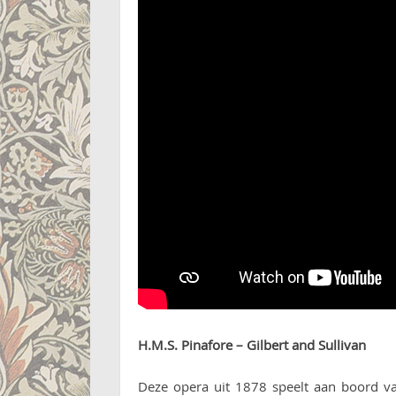
H.M.S. Pinafore – Gilbert and Sullivan
Deze opera uit 1878 speelt aan boord va