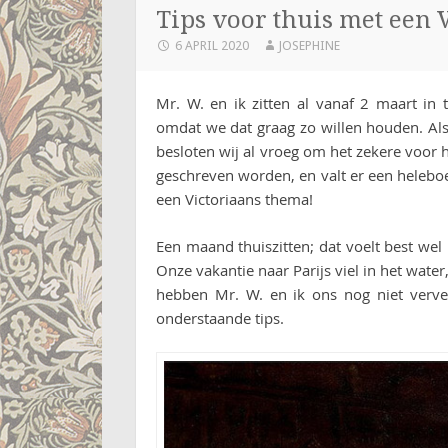
Tips voor thuis met een 
6 APRIL 2020
JOSEPHINE
Mr. W. en ik zitten al vanaf 2 maart in t
omdat we dat graag zo willen houden. Als
besloten wij al vroeg om het zekere voor 
geschreven worden, en valt er een heleb
een Victoriaans thema!
Een maand thuiszitten; dat voelt best wel 
Onze vakantie naar Parijs viel in het water
hebben Mr. W. en ik ons nog niet vervee
onderstaande tips.
Pin this!