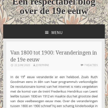
Een respectabel blog
over de 19e eeuw
MENU
NAAR
DE
INHOUD
SPRINGEN
Van 1800 tot 1900: Veranderingen in
de 19e eeuw
22 JUNI 2020
JOSEPHINE
7 REACTIES
e
In de 19
eeuw veranderde er een heleboel. Zoals Ruth
Goodman eens in één van haar programma’s verkondigde:
De revolutionaire komst van het internet is niets vergeleken
met de komst van de trein! Frederikus Hendrikus van Leent
leefde tussen 1830 en 1912 en maakte dus het grootste deel
van deze veelbewogen eeuw mee. Over die veranderingen
tussen 1800 en 1900 schreef hij een schattig kinderboekje in