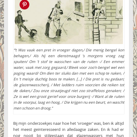
Pin this!
“’t Was vaak een pret in vroeger dagen,/ Die menig bengel kon
behagen,/ Als hij een dienstmaagd ’s morgens vroeg zag
spuiten/ Om ’t stof te wasschen van de ruiten -/ Een emmer
water, vaak met zorg gegaard,/ Bleek voor zoo’n bengel wel een
poging waard/ Om dien ter sluiks dan met een schop te naken, /
En ’t meisje duchtig boos te maken. […] / Die pret is nu gedaan;
de glazenwasscherij, / Met ladders ruim voorzien die reiken tot
de daken,/ Zou onze straatjeugd niet zoo straffeloos genaken; /
Ze is wel een groot gerief voor onze burgerij -/ Want al de ruiten
in de voorpui, laag en hoog, / Die krijgen nu een beurt, en wascht
men schoon en droog.”
Bij mijn onderzoekjes naar hoe het ‘vroeger’ was, ben ik altijd
het meest geïnteresseerd in alledaagse zaken. En ik had er
nog nooit bij stilgestaan dat glazenwassers met hun