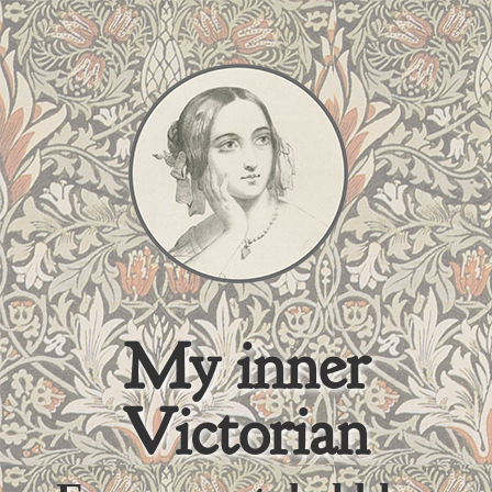
My inner
Victorian