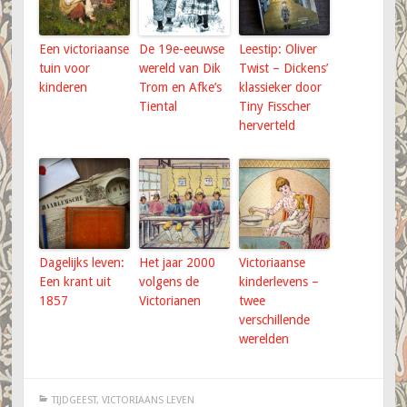
Een victoriaanse
De 19e-eeuwse
Leestip: Oliver
tuin voor
wereld van Dik
Twist – Dickens’
kinderen
Trom en Afke’s
klassieker door
Tiental
Tiny Fisscher
herverteld
Dagelijks leven:
Het jaar 2000
Victoriaanse
Een krant uit
volgens de
kinderlevens –
1857
Victorianen
twee
verschillende
werelden
TIJDGEEST
,
VICTORIAANS LEVEN