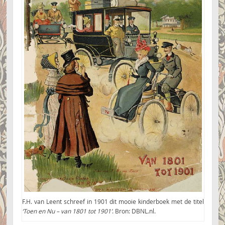
F.H. van Leent schreef in 1901 dit mooie kinderboek met de titel
‘Toen en Nu – van 1801 tot 1901’
. Bron: DBNL.nl.