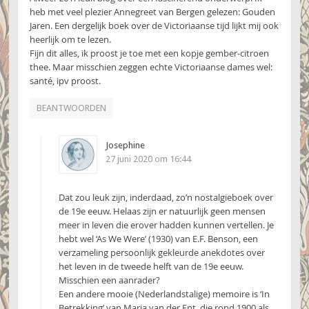
heb met veel plezier Annegreet van Bergen gelezen: Gouden
Jaren. Een dergelijk boek over de Victoriaanse tijd lijkt mij ook
heerlijk om te lezen.
Fijn dit alles, ik proost je toe met een kopje gember-citroen
thee. Maar misschien zeggen echte Victoriaanse dames wel:
santé, ipv proost.
BEANTWOORDEN
Josephine
27 juni 2020 om 16:44
Dat zou leuk zijn, inderdaad, zo’n nostalgieboek over
de 19e eeuw. Helaas zijn er natuurlijk geen mensen
meer in leven die erover hadden kunnen vertellen. Je
hebt wel ‘As We Were’ (1930) van E.F. Benson, een
verzameling persoonlijk gekleurde anekdotes over
het leven in de tweede helft van de 19e eeuw.
Misschien een aanrader?
Een andere mooie (Nederlandstalige) memoire is ‘In
Betrekking’ van Maria van der Ent, die rond 1900 als