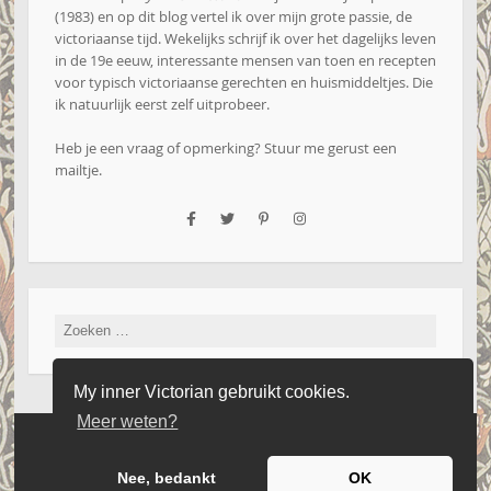
(1983) en op dit blog vertel ik over mijn grote passie, de
victoriaanse tijd. Wekelijks schrijf ik over het dagelijks leven
in de 19e eeuw, interessante mensen van toen en recepten
voor typisch victoriaanse gerechten en huismiddeltjes. Die
ik natuurlijk eerst zelf uitprobeer.
Heb je een vraag of opmerking? Stuur me gerust een
mailtje
.
Zoeken
naar:
My inner Victorian gebruikt cookies.
Meer weten?
Website by Iseard Media
|
Copyright 2016 - 2026 - My Inner Victorian
|
Privacyverklaring
Nee, bedankt
OK