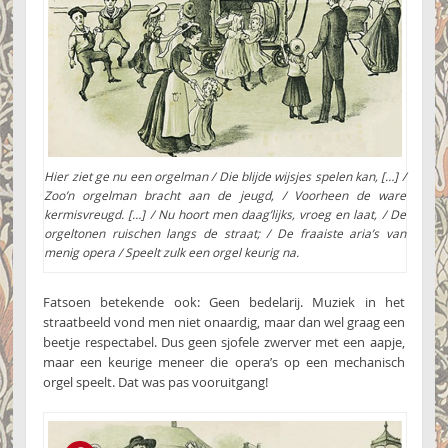
Hier ziet ge nu een orgelman / Die blijde wijsjes spelen kan, […] /
Zoo’n orgelman bracht aan de jeugd, / Voorheen de ware
kermisvreugd. […] / Nu hoort men daag’lijks, vroeg en laat, / De
orgeltonen ruischen langs de straat; / De fraaiste aria’s van
menig opera / Speelt zulk een orgel keurig na.
Fatsoen betekende ook: Geen bedelarij. Muziek in het
straatbeeld vond men niet onaardig, maar dan wel graag een
beetje respectabel. Dus geen sjofele zwerver met een aapje,
maar een keurige meneer die opera’s op een mechanisch
orgel speelt. Dat was pas vooruitgang!