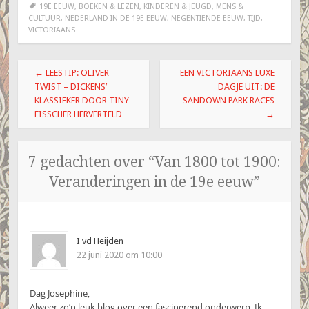
19E EEUW
,
BOEKEN & LEZEN
,
KINDEREN & JEUGD
,
MENS &
CULTUUR
,
NEDERLAND IN DE 19E EEUW
,
NEGENTIENDE EEUW
,
TIJD
,
VICTORIAANS
Berichtnavigatie
←
LEESTIP: OLIVER
EEN VICTORIAANS LUXE
TWIST – DICKENS’
DAGJE UIT: DE
KLASSIEKER DOOR TINY
SANDOWN PARK RACES
FISSCHER HERVERTELD
→
7 gedachten over “
Van 1800 tot 1900:
Veranderingen in de 19e eeuw
”
I vd Heijden
22 juni 2020 om 10:00
Dag Josephine,
Alweer zo’n leuk blog over een fascinerend onderwerp. Ik