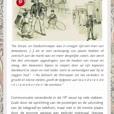
Pin this!
“De Dorps- en Stadsomroeper was in vroeger tijd een man van
beteekenis. […] als er een verkooping zou plaats hebben of
zeevisch aan de markt was en meer dergelijke zaken, dan werd
het den omroeper opgedragen, aan de hoeken van straat en
steeg, den bewoners bijeen te roepen door op zijn koperen
klankbord te slaan en met luider stem te verkondigen wat hij te
zeggen had.” / Nu behoort de Omroeper tot het verleden. In
groote en kleine steden, geeft de tijdgeest aan ‘w a n d e l e n d e
r e c l a m e b o r d e n ’ de voorkeur.”
e
Communicatie veranderde in de 19
eeuw op vele vlakken.
Zoals door de oprichting van de posterijen en de uitvinding
van de telegraaf en telefoon; maar niet in de minste plaats
door de enorme aanwas aan gedrukt materiaal. Nieuwe