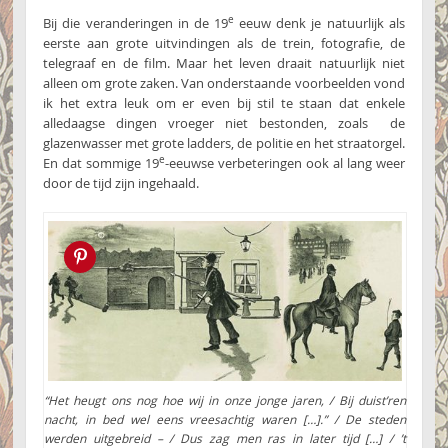
e
Bij die veranderingen in de 19
eeuw denk je natuurlijk als
eerste aan grote uitvindingen als de trein, fotografie, de
telegraaf en de film. Maar het leven draait natuurlijk niet
alleen om grote zaken. Van onderstaande voorbeelden vond
ik het extra leuk om er even bij stil te staan dat enkele
alledaagse dingen vroeger niet bestonden, zoals de
glazenwasser met grote ladders, de politie en het straatorgel.
e
En dat sommige 19
-eeuwse verbeteringen ook al lang weer
door de tijd zijn ingehaald.
Pin this!
“Het heugt ons nog hoe wij in onze jonge jaren, / Bij duist’ren
nacht, in bed wel eens vreesachtig waren […].” / De steden
werden uitgebreid – / Dus zag men ras in later tijd […] / ’t