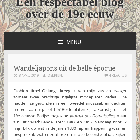
Een respectabel blog
over de 19e eeuw
MENU
NAAR
DE
INHOUD
SPRINGEN
Wandeljapons uit de belle époque
8 APRIL 2019
JOSEPHINE
4 REACTIES
Fashion time! Onlangs kreeg ik van mijn zus en zwager
zomaar twee prachtige ingelijste modeplaten cadeau. Ze
hadden ze gevonden in een tweedehandszaak en dachten
meteen aan mij. Lief, hè? Beide platen zijn afkomstig uit het
19e-eeuwse Parijse magazine
Journal des Demoiselles
, maar
zijn uit verschillende jaren: 1887 en 1892. Vandaag richt ik
mijn blik op wat in de jaren 1880 hip en happening was, en
bespreek ik wat er zoal te zien is op de eerste plaat. Kijken