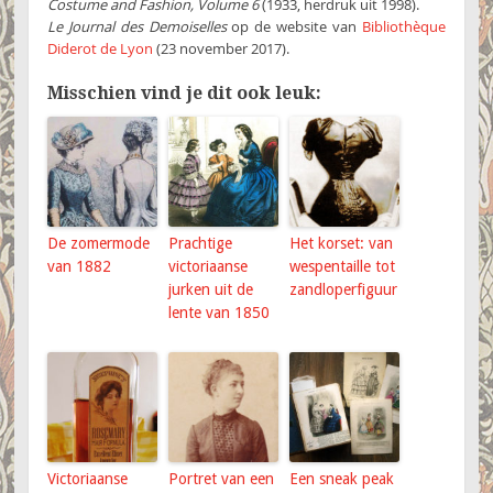
Costume and Fashion, Volume 6
(1933, herdruk uit 1998).
Le Journal des Demoiselles
op de website van
Bibliothèque
Diderot de Lyon
(23 november 2017).
Misschien vind je dit ook leuk:
De zomermode
Prachtige
Het korset: van
van 1882
victoriaanse
wespentaille tot
jurken uit de
zandloperfiguur
lente van 1850
Victoriaanse
Portret van een
Een sneak peak