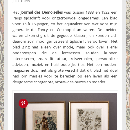
jullie mee?
Het
Journal des Demoiselles
was tussen 1833 en 1922 een
Parijs tijdschrift voor ongetrouwde jongedames. Een blad
voor 15 à 16-jarigen, en het equivalent van wat voor mijn
generatie de Fancy en Cosmopolitan waren. De meiden
waren afkomstig uit de gegoede klassen, en konden zich
daarom zo’n mooi geïllustreerd tijdschrift veroorloven. Het
blad ging niet alleen over mode, maar ook over allerlei
onderwerpen die de lezeressen zouden kunnen
interesseren, zoals literatuur, reisverhalen, persoonlijke
adviezen, muziek en huishoudelijke tips. Net een modern
magazine dus, met als grote verschil dat dit blad het doel
had om meisjes voor te bereiden op een leven als een
deugdzame echtgenote, vrouw-des-huizes en moeder.
Pin this!