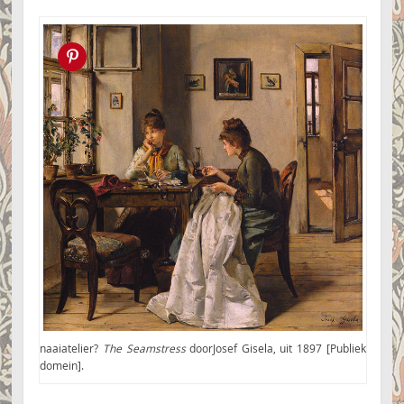
Pin this!
naaiatelier?
The Seamstress
doorJosef Gisela, uit 1897 [Publiek
domein].