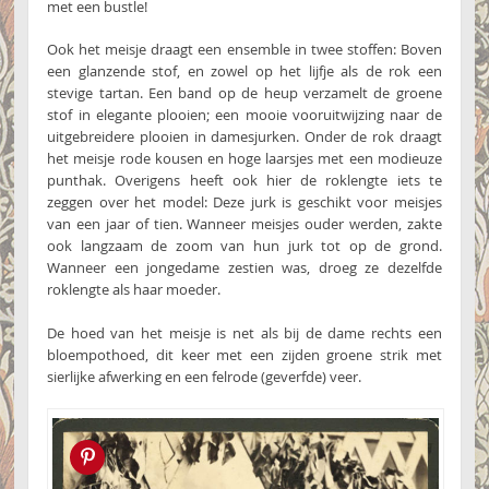
met een bustle!
Ook het meisje draagt een ensemble in twee stoffen: Boven
een glanzende stof, en zowel op het lijfje als de rok een
stevige tartan. Een band op de heup verzamelt de groene
stof in elegante plooien; een mooie vooruitwijzing naar de
uitgebreidere plooien in damesjurken. Onder de rok draagt
het meisje rode kousen en hoge laarsjes met een modieuze
punthak. Overigens heeft ook hier de roklengte iets te
zeggen over het model: Deze jurk is geschikt voor meisjes
van een jaar of tien. Wanneer meisjes ouder werden, zakte
ook langzaam de zoom van hun jurk tot op de grond.
Wanneer een jongedame zestien was, droeg ze dezelfde
roklengte als haar moeder.
De hoed van het meisje is net als bij de dame rechts een
bloempothoed, dit keer met een zijden groene strik met
sierlijke afwerking en een felrode (geverfde) veer.
Pin this!