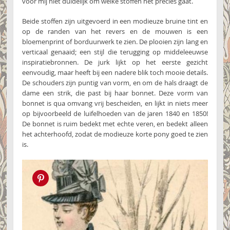
voor mij niet duidelijk om welke stoffen het precies gaat.
Beide stoffen zijn uitgevoerd in een modieuze bruine tint en
op de randen van het revers en de mouwen is een
bloemenprint of borduurwerk te zien. De plooien zijn lang en
verticaal genaaid; een stijl die terugging op middeleeuwse
inspiratiebronnen. De jurk lijkt op het eerste gezicht
eenvoudig, maar heeft bij een nadere blik toch mooie details.
De schouders zijn puntig van vorm, en om de hals draagt de
dame een strik, die past bij haar bonnet. Deze vorm van
bonnet is qua omvang vrij bescheiden, en lijkt in niets meer
op bijvoorbeeld de luifelhoeden van de jaren 1840 en 1850!
De bonnet is ruim bedekt met echte veren, en bedekt alleen
het achterhoofd, zodat de modieuze korte pony goed te zien
is.
Pin this!