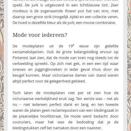
speld. De jurk is uitgevoerd in een lichtblauwe tint. Zeer
modieus is de zogenaamde
flower pot hat
van stro, met
daarop een grote strik (mogelijk zijde) en een collectie veren.
De hoed is dezelfde kleur als de jurk; een mooie combinatie.
Mode voor iedereen?
e
De modeplaten uit de 19
eeuw zijn geliefde
verzamelobjecten. Ook de grote belangstelling ervoor op
Pinterest laat zien, dat de mode van toen nog steeds tot de
verbeelding spreekt. Op zich niet gek, in een een tijd waar
onesies en joggingbroeken in ieder geval thuis door de
beugel kunnen. Maar victoriaanse dames van stand waren
altijd perfect voor de gelegenheid gekleed.
Toch laten de modeplaten niet per sé zien hoe de
victoriaanse werkelijkheid eruit zag. Ten eerste was – net als
nu – niet iedereen perfect slank en lang, en ten tweede
waren de platen geen reclameposters van een kledingzaak in
de plaatselijke hoofdstraat. De mode werd bedacht door
couturiers, maar het was de bedoeling dat je de
kledingstukken zelf liet namaken door een naaister.