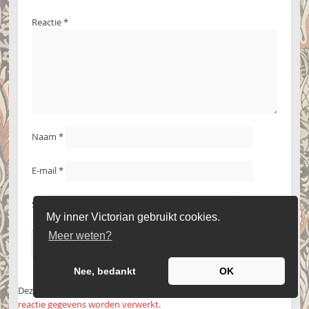
Reactie
*
Naam
*
E-mail
*
Site
My inner Victorian gebruikt cookies.
Meer weten?
Nee, bedankt
OK
Deze site gebruikt Akismet om spam te verminderen.
Bekijk hoe je
reactie gegevens worden verwerkt
.