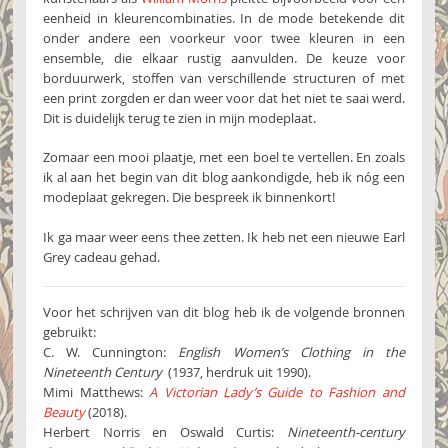
eenheid in kleurencombinaties. In de mode betekende dit
onder andere een voorkeur voor twee kleuren in een
ensemble, die elkaar rustig aanvulden. De keuze voor
borduurwerk, stoffen van verschillende structuren of met
een print zorgden er dan weer voor dat het niet te saai werd.
Dit is duidelijk terug te zien in mijn modeplaat.
Zomaar een mooi plaatje, met een boel te vertellen. En zoals
ik al aan het begin van dit blog aankondigde, heb ik nóg een
modeplaat gekregen. Die bespreek ik binnenkort!
Ik ga maar weer eens thee zetten. Ik heb net een nieuwe Earl
Grey cadeau gehad.
Voor het schrijven van dit blog heb ik de volgende bronnen
gebruikt:
C. W. Cunnington:
English Women’s Clothing in the
Nineteenth Century
(1937, herdruk uit 1990).
Mimi Matthews:
A Victorian Lady’s Guide to Fashion and
Beauty
(2018).
Herbert Norris en Oswald Curtis:
Nineteenth-century