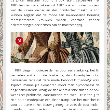
de jurken misschien voor ons ook lijken, vergeleken met
1885 hebben deze rokken uit 1887 ook al minder plooien,
wat de jurken kleiner en dus praktischer maakt. Je zou
kunnen zeggen dat de mode een no-nonsense houding
representeerde: Vrouwen wilden voortaan zonder
belemmeringen deelnemen aan de maatschappij.
Pin this!
In 1887 gingen modieuze dames voor een slanke, op het lijf
gesneden snit – op de bustle na, dan. Eigentijdse critici
beweerden zelfs dat deze mode behoorlijk
mannelijk
was.
Typisch mannelijke elementen vond men bijvoorbeeld de
hoge aansluitende kraag, de slanke praktische snit en de ook
weer zeer praktische, aansluitende mouwen. Dit is terug te
zien op de modeplaat; een kleine franje aan het manchet is
voor de dame in het blauw genoeg; en zelfs de bescheiden
pagode-mouwen van haar buurvouw zijn niet groot genoeg