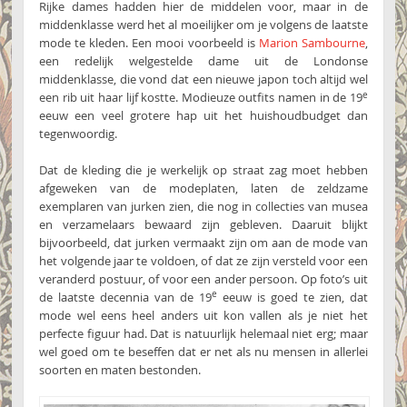
Rijke dames hadden hier de middelen voor, maar in de
middenklasse werd het al moeilijker om je volgens de laatste
mode te kleden. Een mooi voorbeeld is
Marion Sambourne
,
een redelijk welgestelde dame uit de Londonse
middenklasse, die vond dat een nieuwe japon toch altijd wel
e
een rib uit haar lijf kostte. Modieuze outfits namen in de 19
eeuw een veel grotere hap uit het huishoudbudget dan
tegenwoordig.
Dat de kleding die je werkelijk op straat zag moet hebben
afgeweken van de modeplaten, laten de zeldzame
exemplaren van jurken zien, die nog in collecties van musea
en verzamelaars bewaard zijn gebleven. Daaruit blijkt
bijvoorbeeld, dat jurken vermaakt zijn om aan de mode van
het volgende jaar te voldoen, of dat ze zijn versteld voor een
veranderd postuur, of voor een ander persoon. Op foto’s uit
e
de laatste decennia van de 19
eeuw is goed te zien, dat
mode wel eens heel anders uit kon vallen als je niet het
perfecte figuur had. Dat is natuurlijk helemaal niet erg; maar
wel goed om te beseffen dat er net als nu mensen in allerlei
soorten en maten bestonden.