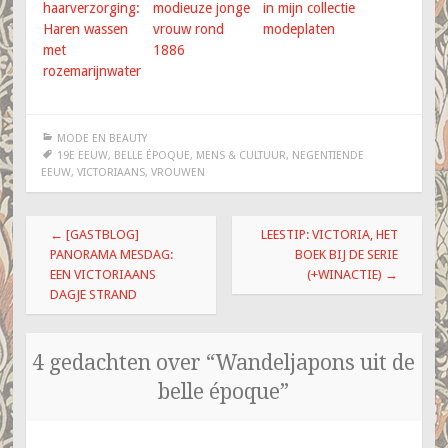
haarverzorging:
modieuze jonge
in mijn collectie
Haren wassen
vrouw rond
modeplaten
met
1886
rozemarijnwater
MODE EN BEAUTY
19E EEUW
,
BELLE ÉPOQUE
,
MENS & CULTUUR
,
NEGENTIENDE
EEUW
,
VICTORIAANS
,
VROUWEN
Berichtnavigatie
←
[GASTBLOG]
LEESTIP: VICTORIA, HET
PANORAMA MESDAG:
BOEK BIJ DE SERIE
EEN VICTORIAANS
(+WINACTIE)
→
DAGJE STRAND
4 gedachten over “
Wandeljapons uit de
belle époque
”