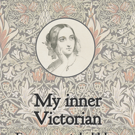
My inner
Victorian