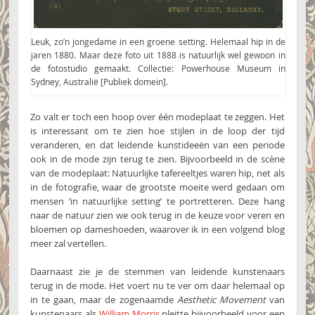
Leuk, zo’n jongedame in een groene setting. Helemaal hip in de
jaren 1880. Maar deze foto uit 1888 is natuurlijk wel gewoon in
de fotostudio gemaakt. Collectie: Powerhouse Museum in
Sydney, Australië [Publiek domein].
Zo valt er toch een hoop over één modeplaat te zeggen. Het
is interessant om te zien hoe stijlen in de loop der tijd
veranderen, en dat leidende kunstideeën van een periode
ook in de mode zijn terug te zien. Bijvoorbeeld in de scène
van de modeplaat: Natuurlijke tafereeltjes waren hip, net als
in de fotografie, waar de grootste moeite werd gedaan om
mensen ‘in natuurlijke setting’ te portretteren. Deze hang
naar de natuur zien we ook terug in de keuze voor veren en
bloemen op dameshoeden, waarover ik in een volgend blog
meer zal vertellen.
Daarnaast zie je de stemmen van leidende kunstenaars
terug in de mode. Het voert nu te ver om daar helemaal op
in te gaan, maar de zogenaamde
Aesthetic Movement
van
kunstenaars als
William Morris
pleitte bijvoorbeeld voor een