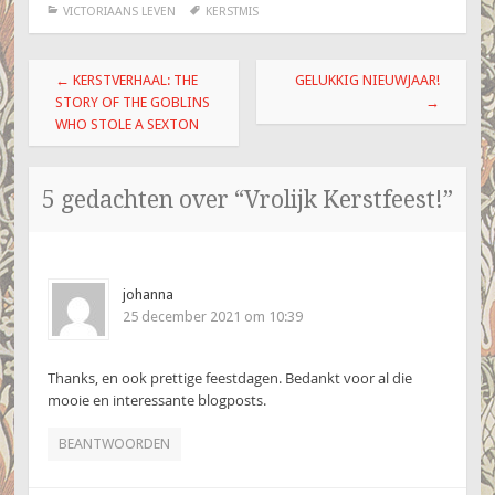
VICTORIAANS LEVEN
KERSTMIS
Berichtnavigatie
←
KERSTVERHAAL: THE
GELUKKIG NIEUWJAAR!
STORY OF THE GOBLINS
→
WHO STOLE A SEXTON
5 gedachten over “
Vrolijk Kerstfeest!
”
johanna
25 december 2021 om 10:39
Thanks, en ook prettige feestdagen. Bedankt voor al die
mooie en interessante blogposts.
BEANTWOORDEN