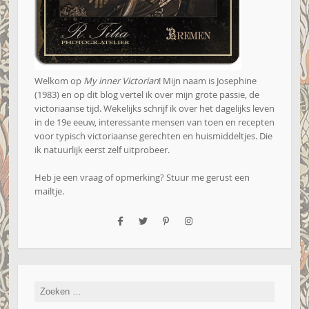
Welkom op
My inner Victorian
! Mijn naam is Josephine
(1983) en op dit blog vertel ik over mijn grote passie, de
victoriaanse tijd. Wekelijks schrijf ik over het dagelijks leven
in de 19e eeuw, interessante mensen van toen en recepten
voor typisch victoriaanse gerechten en huismiddeltjes. Die
ik natuurlijk eerst zelf uitprobeer.
Heb je een vraag of opmerking? Stuur me gerust een
mailtje
.
Zoeken
naar: