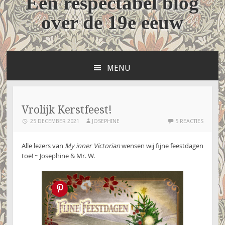
Een respectabel blog
over de 19e eeuw
MENU
NAAR
DE
INHOUD
SPRINGEN
Vrolijk Kerstfeest!
25 DECEMBER 2021
JOSEPHINE
5 REACTIES
Alle lezers van
My inner Victorian
wensen wij fijne feestdagen
toe! ~ Josephine & Mr. W.
Pin this!