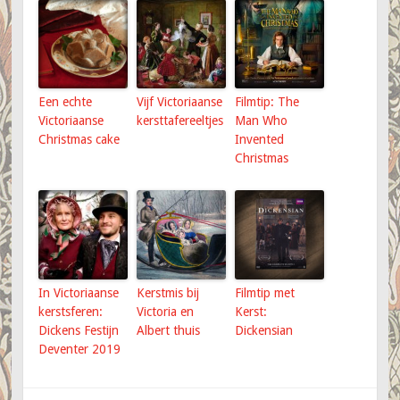
Een echte
Vijf Victoriaanse
Filmtip: The
Victoriaanse
kersttafereeltjes
Man Who
Christmas cake
Invented
Christmas
In Victoriaanse
Kerstmis bij
Filmtip met
kerstsferen:
Victoria en
Kerst:
Dickens Festijn
Albert thuis
Dickensian
Deventer 2019