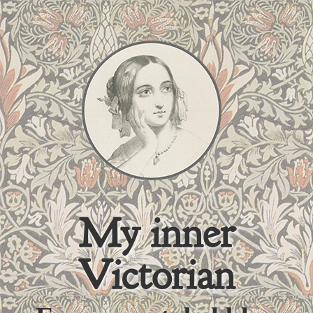
My inner
Victorian