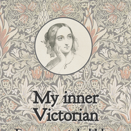
My inner
Victorian