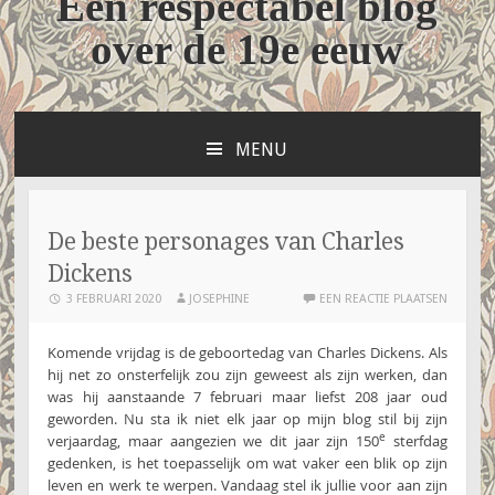
Een respectabel blog
over de 19e eeuw
MENU
NAAR
DE
INHOUD
SPRINGEN
De beste personages van Charles
Dickens
3 FEBRUARI 2020
JOSEPHINE
EEN REACTIE PLAATSEN
Komende vrijdag is de geboortedag van Charles Dickens. Als
hij net zo onsterfelijk zou zijn geweest als zijn werken, dan
was hij aanstaande 7 februari maar liefst 208 jaar oud
geworden. Nu sta ik niet elk jaar op mijn blog stil bij zijn
e
verjaardag, maar aangezien we dit jaar zijn 150
sterfdag
gedenken, is het toepasselijk om wat vaker een blik op zijn
leven en werk te werpen. Vandaag stel ik jullie voor aan zijn