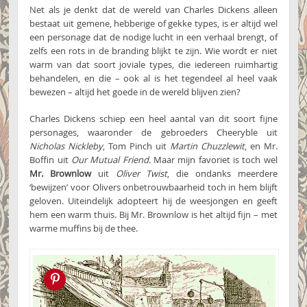
Net als je denkt dat de wereld van Charles Dickens alleen
bestaat uit gemene, hebberige of gekke types, is er altijd wel
een personage dat de nodige lucht in een verhaal brengt, of
zelfs een rots in de branding blijkt te zijn. Wie wordt er niet
warm van dat soort joviale types, die iedereen ruimhartig
behandelen, en die – ook al is het tegendeel al heel vaak
bewezen – altijd het goede in de wereld blijven zien?
Charles Dickens schiep een heel aantal van dit soort fijne
personages, waaronder de gebroeders Cheeryble uit
Nicholas Nickleby
, Tom Pinch uit
Martin Chuzzlewit
, en Mr.
Boffin uit
Our Mutual Friend
. Maar mijn favoriet is toch wel
Mr. Brownlow
uit
Oliver Twist
, die ondanks meerdere
‘bewijzen’ voor Olivers onbetrouwbaarheid toch in hem blijft
geloven. Uiteindelijk adopteert hij de weesjongen en geeft
hem een warm thuis. Bij Mr. Brownlow is het altijd fijn – met
warme muffins bij de thee.
Pin this!