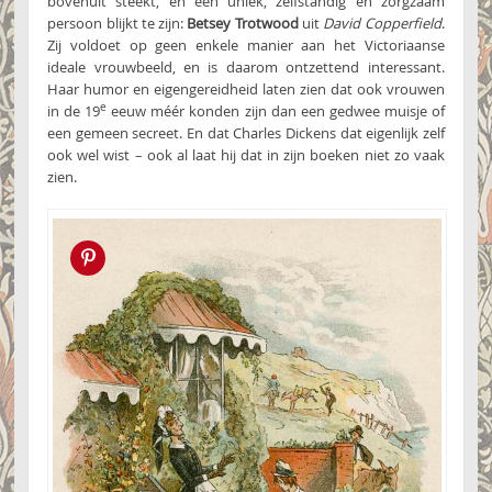
bovenuit steekt, en een uniek, zelfstandig en zorgzaam
persoon blijkt te zijn:
Betsey Trotwood
uit
David Copperfield
.
Zij voldoet op geen enkele manier aan het Victoriaanse
ideale vrouwbeeld, en is daarom ontzettend interessant.
Haar humor en eigengereidheid laten zien dat ook vrouwen
e
in de 19
eeuw méér konden zijn dan een gedwee muisje of
een gemeen secreet. En dat Charles Dickens dat eigenlijk zelf
ook wel wist – ook al laat hij dat in zijn boeken niet zo vaak
zien.
Pin this!