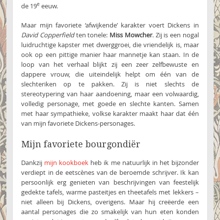
e
de 19
eeuw.
Maar mijn favoriete ‘afwijkende’ karakter voert Dickens in
David Copperfield
ten tonele:
Miss Mowcher
. Zij is een nogal
luidruchtige kapster met dwerggroei, die vriendelijk is, maar
ook op een pittige manier haar mannetje kan staan. In de
loop van het verhaal blijkt zij een zeer zelfbewuste en
dappere vrouw, die uiteindelijk helpt om één van de
slechteriken op te pakken. Zij is niet slechts de
stereotypering van haar aandoening, maar een volwaardig,
volledig personage, met goede en slechte kanten. Samen
met haar sympathieke, volkse karakter maakt haar dat één
van mijn favoriete Dickens-personages.
Mijn favoriete bourgondiër
Dankzij
mijn kookboek
heb ik me natuurlijk in het bijzonder
verdiept in de eetscènes van de beroemde schrijver. Ik kan
persoonlijk erg genieten van beschrijvingen van feestelijk
gedekte tafels, warme pasteitjes en theetafels met lekkers –
niet alleen bij Dickens, overigens. Maar hij creëerde een
aantal personages die zo smakelijk van hun eten konden