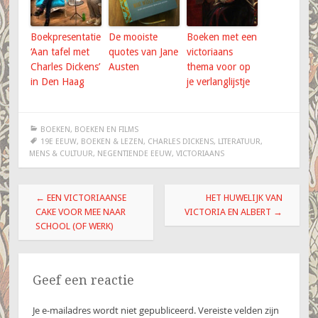
Boekpresentatie
De mooiste
Boeken met een
‘Aan tafel met
quotes van Jane
victoriaans
Charles Dickens’
Austen
thema voor op
in Den Haag
je verlanglijstje
BOEKEN
,
BOEKEN EN FILMS
19E EEUW
,
BOEKEN & LEZEN
,
CHARLES DICKENS
,
LITERATUUR
,
MENS & CULTUUR
,
NEGENTIENDE EEUW
,
VICTORIAANS
Berichtnavigatie
←
EEN VICTORIAANSE
HET HUWELIJK VAN
CAKE VOOR MEE NAAR
VICTORIA EN ALBERT
→
SCHOOL (OF WERK)
Geef een reactie
Je e-mailadres wordt niet gepubliceerd.
Vereiste velden zijn