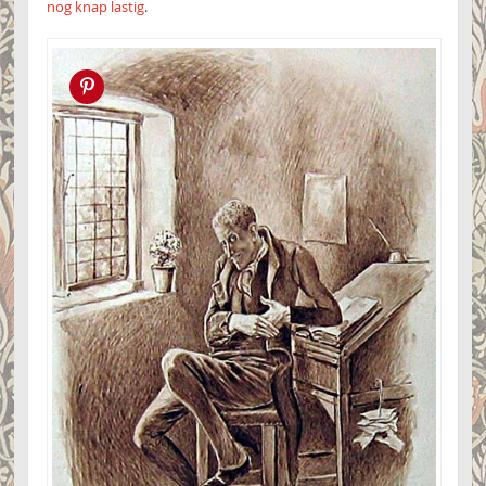
nog knap lastig
.
Pin this!