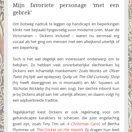
Mijn favoriete personage ‘met een
gebrek’
Om botweg nadruk te leggen op handicaps en beperkingen
klinkt niet bepaald fijngevoelig voor moderne oren. Maar de
Victorianen – Dickens inclusief – waren nu eenmaal erg
vocaal als het ging om mensen met een afwijkend uiterlijk of
een beperking.
Toch is het wel degelijk een interessant onderwerp om te
bekijken. Zo hebben veel onverbeterlijke slechteriken bij
Dickens een lichamelijk mankement: Zoals Monks uit
Oliver
Twist
(hij lijdt aan epilepsie), Quilp uit
The Old Curiosity Shop
(hij heeft dwerggroei en is mismaakt) en Mr. Squeers uit
Nicholas Nickleby
(hij mist een oog). Een slechte inborst kun
je bij Dickens altijd aan het uiterlijk aflezen, en daarin volgt hij
een wijdverbreide traditie.
Tegelijkertijd kiest Dickens er ook regelmatig voor om
gehandicapte karakters te schetsen die juist engelachtig
goed zijn, zoals Tiny Tim uit
A Christmas Carol
, of Bertha
Plummer uit
The Cricket on the Hearth
. Zij dragen hun leed