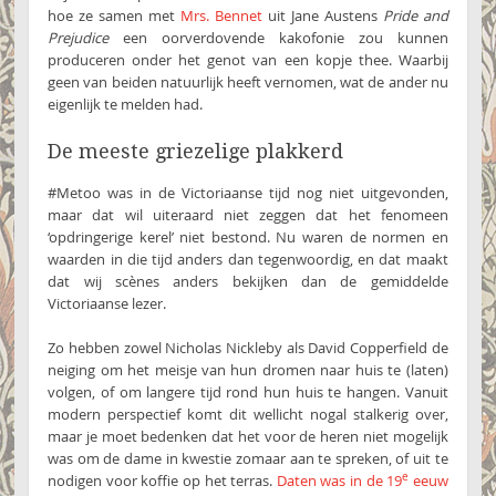
hoe ze samen met
Mrs. Bennet
uit Jane Austens
Pride and
Prejudice
een oorverdovende kakofonie zou kunnen
produceren onder het genot van een kopje thee. Waarbij
geen van beiden natuurlijk heeft vernomen, wat de ander nu
eigenlijk te melden had.
De meeste griezelige plakkerd
#Metoo was in de Victoriaanse tijd nog niet uitgevonden,
maar dat wil uiteraard niet zeggen dat het fenomeen
‘opdringerige kerel’ niet bestond. Nu waren de normen en
waarden in die tijd anders dan tegenwoordig, en dat maakt
dat wij scènes anders bekijken dan de gemiddelde
Victoriaanse lezer.
Zo hebben zowel Nicholas Nickleby als David Copperfield de
neiging om het meisje van hun dromen naar huis te (laten)
volgen, of om langere tijd rond hun huis te hangen. Vanuit
modern perspectief komt dit wellicht nogal stalkerig over,
maar je moet bedenken dat het voor de heren niet mogelijk
was om de dame in kwestie zomaar aan te spreken, of uit te
e
nodigen voor koffie op het terras.
Daten was in de 19
eeuw