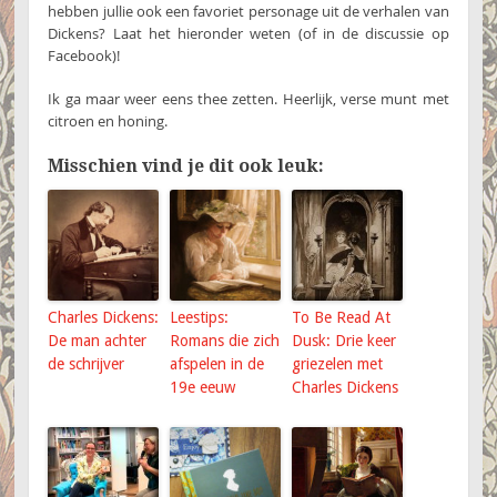
hebben jullie ook een favoriet personage uit de verhalen van
Dickens? Laat het hieronder weten (of in de discussie op
Facebook)!
Ik ga maar weer eens thee zetten. Heerlijk, verse munt met
citroen en honing.
Misschien vind je dit ook leuk:
Charles Dickens:
Leestips:
To Be Read At
De man achter
Romans die zich
Dusk: Drie keer
de schrijver
afspelen in de
griezelen met
19e eeuw
Charles Dickens