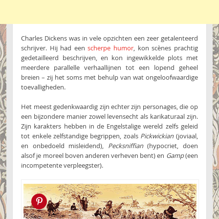
Charles Dickens was in vele opzichten een zeer getalenteerd
schrijver. Hij had een
scherpe humor
, kon scènes prachtig
gedetailleerd beschrijven, en kon ingewikkelde plots met
meerdere parallelle verhaallijnen tot een lopend geheel
breien – zij het soms met behulp van wat ongeloofwaardige
toevalligheden.
Het meest gedenkwaardig zijn echter zijn personages, die op
een bijzondere manier zowel levensecht als karikaturaal zijn.
Zijn karakters hebben in de Engelstalige wereld zelfs geleid
tot enkele zelfstandige begrippen, zoals
Pickwickian
(joviaal,
en onbedoeld misleidend),
Pecksniffian
(hypocriet, doen
alsof je moreel boven anderen verheven bent) en
Gamp
(een
incompetente verpleegster).
Pin this!