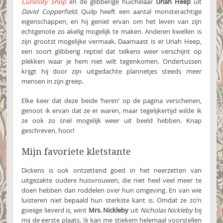
Curiosity Shop
en de glibberige huichelaar
Uriah Heep
uit
David Copperfield
. Quilp heeft een aantal monsterachtige
eigenschappen, en hij geniet ervan om het leven van zijn
echtgenote zo akelig mogelijk te maken. Anderen kwellen is
zijn grootst mogelijke vermaak. Daarnaast is er Uriah Heep,
een soort glibberig reptiel dat telkens weer verschijnt op
plekken waar je hem niet wilt tegenkomen. Ondertussen
krijgt hij door zijn uitgedachte plannetjes steeds meer
mensen in zijn greep.
Elke keer dat deze beide ‘heren’ op de pagina verschenen,
genoot ik ervan dat ze er waren, maar tegelijkertijd wilde ik
ze ook zo snel mogelijk weer uit beeld hebben. Knap
geschreven, hoor!
Mijn favoriete kletstante
Dickens is ook ontzettend goed in het neerzetten van
uitgezakte oudere huisvrouwen, die niet heel veel meer te
doen hebben dan roddelen over hun omgeving. En van wie
luisteren niet bepaald hun sterkste kant is. Omdat ze zo’n
goeiige lieverd is, wint
Mrs. Nickleby
uit
Nicholas Nickleby
bij
mij de eerste plaats. Ik kan me stiekem helemaal voorstellen