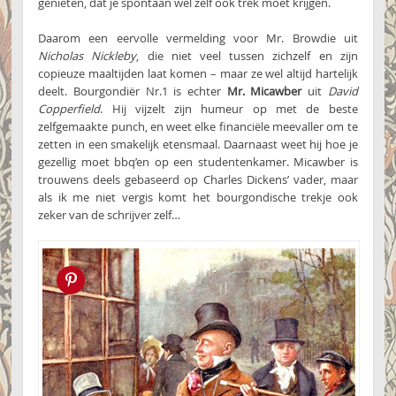
genieten, dat je spontaan wel zelf ook trek moet krijgen.
Daarom een eervolle vermelding voor Mr. Browdie uit
Nicholas Nickleby
, die niet veel tussen zichzelf en zijn
copieuze maaltijden laat komen – maar ze wel altijd hartelijk
deelt. Bourgondiër Nr.1 is echter
Mr. Micawber
uit
David
Copperfield
. Hij vijzelt zijn humeur op met de beste
zelfgemaakte punch, en weet elke financiële meevaller om te
zetten in een smakelijk etensmaal. Daarnaast weet hij hoe je
gezellig moet bbq’en op een studentenkamer. Micawber is
trouwens deels gebaseerd op Charles Dickens’ vader, maar
als ik me niet vergis komt het bourgondische trekje ook
zeker van de schrijver zelf…
Pin this!