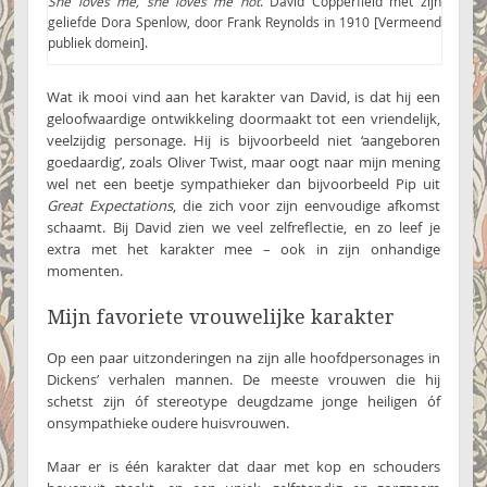
She loves me, she loves me not
. David Copperfield met zijn
geliefde Dora Spenlow, door Frank Reynolds in 1910 [Vermeend
publiek domein].
Wat ik mooi vind aan het karakter van David, is dat hij een
geloofwaardige ontwikkeling doormaakt tot een vriendelijk,
veelzijdig personage. Hij is bijvoorbeeld niet ‘aangeboren
goedaardig’, zoals Oliver Twist, maar oogt naar mijn mening
wel net een beetje sympathieker dan bijvoorbeeld Pip uit
Great Expectations
, die zich voor zijn eenvoudige afkomst
schaamt. Bij David zien we veel zelfreflectie, en zo leef je
extra met het karakter mee – ook in zijn onhandige
momenten.
Mijn favoriete vrouwelijke karakter
Op een paar uitzonderingen na zijn alle hoofdpersonages in
Dickens’ verhalen mannen. De meeste vrouwen die hij
schetst zijn óf stereotype deugdzame jonge heiligen óf
onsympathieke oudere huisvrouwen.
Maar er is één karakter dat daar met kop en schouders