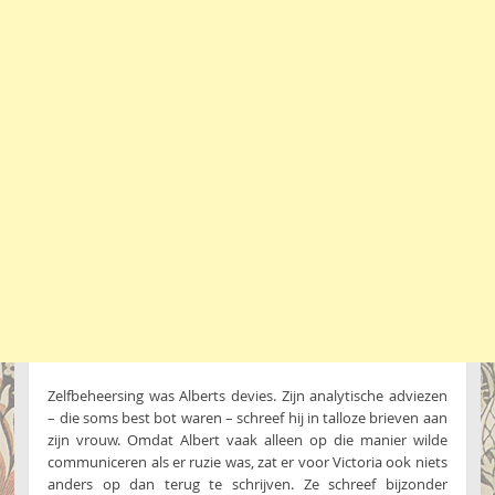
Zelfbeheersing was Alberts devies. Zijn analytische adviezen
– die soms best bot waren – schreef hij in talloze brieven aan
zijn vrouw. Omdat Albert vaak alleen op die manier wilde
communiceren als er ruzie was, zat er voor Victoria ook niets
anders op dan terug te schrijven. Ze schreef bijzonder