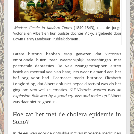
Windsor Castle in Modern Times
(1840-1843), met de jonge
Victoria en Albert en hun oudste dochter Vicky, afgebeeld door
Edwin Henry Landseer [Publiek domein].
Latere historici hebben erop gewezen dat Victoria’s
emotionele buien zeer waarschijnlijk samenhingen met
postnatale depressies. De vele zwangerschappen eisten
fysiek en mentaal veel van haar; iets waar niemand aan het
hof oog voor had. Daarnaast merkt historica Elizabeth
Longford op, dat Albert ook niet bepaald tactvol was als het
ging om vrouwelijke emoties.
“All Victoria wanted was an
explosion followed by a good cry, kiss and make up.”
Albert
was daar niet zo goed in.
Hoe zat het met de cholera-epidemie in
Soho?
In de eeuwen voor de ontwikkeling van moderne medicijnen