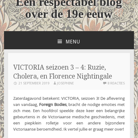
Een respectabel blog
over de 19e eeuw
MENU
NAAR
DE
INHOUD
SPRINGEN
VICTORIA seizoen 3 – 4: Ruzie,
Cholera, en Florence Nightingale
21 SEPTEMBER 2019
JOSEPHINE
8 REACTIES
Zaterdagavond betekent: VICTORIA, seizoen 3! De aflevering
van vandaag,
Foreign Bodies
, bracht de nodige emoties met
zich mee. Een hoofdrol speelde deze keer een belangrijke
gebeurtenis in de Victoriaanse medische geschiedenis, met
een piepklein rolletje voor een andere bijzondere
Victoriaanse beroemdheid. Ik vertel jullie er graag meer over!