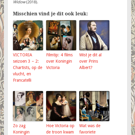
Widow
(2018).
Misschien vind je dit ook leuk:
VICTORIA
Filmtip: 4 films
Wist je dit al
seizoen 3 – 2:
over Koningin
over Prins
Chartists, op de
Victoria
Albert?
vlucht, en
Francatelli
Zo zag
Hoe Victoria op
Wat was de
Koningin
de troon kwam
favoriete