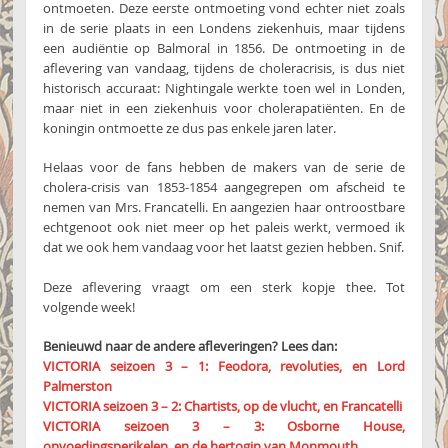
ontmoeten. Deze eerste ontmoeting vond echter niet zoals
in de serie plaats in een Londens ziekenhuis, maar tijdens
een audiëntie op Balmoral in 1856. De ontmoeting in de
aflevering van vandaag, tijdens de choleracrisis, is dus niet
historisch accuraat: Nightingale werkte toen wel in Londen,
maar niet in een ziekenhuis voor cholerapatiënten. En de
koningin ontmoette ze dus pas enkele jaren later.
Helaas voor de fans hebben de makers van de serie de
cholera-crisis van 1853-1854 aangegrepen om afscheid te
nemen van Mrs. Francatelli. En aangezien haar ontroostbare
echtgenoot ook niet meer op het paleis werkt, vermoed ik
dat we ook hem vandaag voor het laatst gezien hebben. Snif.
Deze aflevering vraagt om een sterk kopje thee. Tot
volgende week!
Benieuwd naar de andere afleveringen? Lees dan:
VICTORIA seizoen 3 – 1: Feodora, revoluties, en Lord
Palmerston
VICTORIA seizoen 3 – 2: Chartists, op de vlucht, en Francatelli
VICTORIA seizoen 3 – 3: Osborne House,
opvoedingsperikelen, en de hertogin van Monmouth