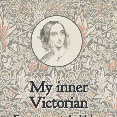
My inner
Victorian