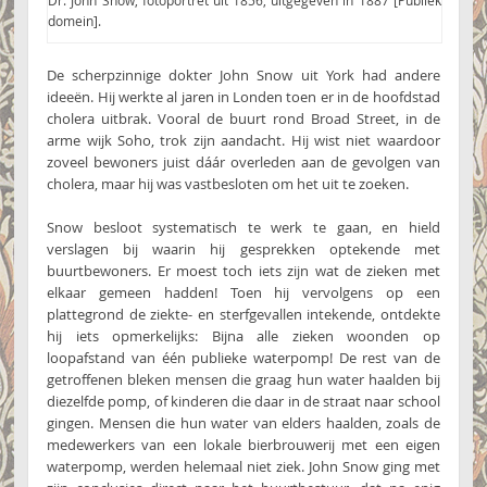
domein].
De scherpzinnige dokter John Snow uit York had andere
ideeën. Hij werkte al jaren in Londen toen er in de hoofdstad
cholera uitbrak. Vooral de buurt rond Broad Street, in de
arme wijk Soho, trok zijn aandacht. Hij wist niet waardoor
zoveel bewoners juist dáár overleden aan de gevolgen van
cholera, maar hij was vastbesloten om het uit te zoeken.
Snow besloot systematisch te werk te gaan, en hield
verslagen bij waarin hij gesprekken optekende met
buurtbewoners. Er moest toch iets zijn wat de zieken met
elkaar gemeen hadden! Toen hij vervolgens op een
plattegrond de ziekte- en sterfgevallen intekende, ontdekte
hij iets opmerkelijks: Bijna alle zieken woonden op
loopafstand van één publieke waterpomp! De rest van de
getroffenen bleken mensen die graag hun water haalden bij
diezelfde pomp, of kinderen die daar in de straat naar school
gingen. Mensen die hun water van elders haalden, zoals de
medewerkers van een lokale bierbrouwerij met een eigen
waterpomp, werden helemaal niet ziek. John Snow ging met