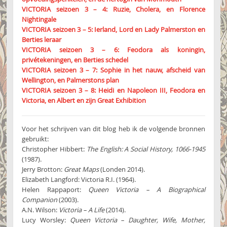
VICTORIA seizoen 3 – 4: Ruzie, Cholera, en Florence
Nightingale
VICTORIA seizoen 3 – 5: Ierland, Lord en Lady Palmerston en
Berties leraar
VICTORIA seizoen 3 – 6: Feodora als koningin,
privétekeningen, en Berties schedel
VICTORIA seizoen 3 – 7: Sophie in het nauw, afscheid van
Wellington, en Palmerstons plan
VICTORIA seizoen 3 – 8: Heidi en Napoleon III, Feodora en
Victoria, en Albert en zijn Great Exhibition
Voor het schrijven van dit blog heb ik de volgende bronnen
gebruikt:
Christopher Hibbert:
The English: A Social History, 1066-1945
(1987).
Jerry Brotton:
Great Maps
(Londen 2014).
Elizabeth Langford: Victoria R.I. (1964).
Helen Rappaport:
Queen Victoria – A Biographical
Companion
(2003).
A.N. Wilson:
Victoria – A Life
(2014).
Lucy Worsley:
Queen Victoria – Daughter, Wife, Mother,