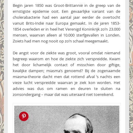
Begin jaren 1850 was Groot-Brittannië in de greep van de
ernstigste epidemie ooit. Een gevaarlijke variant van de
cholerabacterie had een aantal jaar eerder de overtocht
vanuit Brits-Indië naar Europa gemaakt. In de jaren 1853-
1854 overleden er in heel het Verenigd Koninkrijk zo’n 23.000
mensen, waarvan alleen al 10.000 sterfgevallen in Londen.
Zoiets had men nog nooit op zo’n schaal meegemaakt.
De angst voor de ziekte was groot, vooral omdat niemand
begreep waarom en hoe de ziekte zich verspreidde. Kwam
het door lichamelijk contact of misschien door giftige,
kwalijke dampen; miasma’s genoemd? Bij de zogenaamde
miasma-theorie dacht men dat rottend afval ‘s nachts een
vieze lucht verspreidde waarvan je ziek kon worden. Het
advies was dus om ramen en deuren te sluiten na
zonsondergang – maar dat was uiteraard niet toereikend.
Pin this!