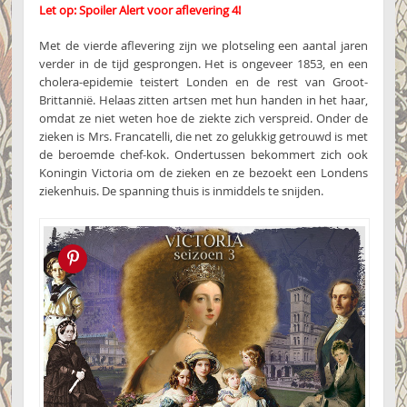
Let op: Spoiler Alert voor aflevering 4!
Met de vierde aflevering zijn we plotseling een aantal jaren
verder in de tijd gesprongen. Het is ongeveer 1853, en een
cholera-epidemie teistert Londen en de rest van Groot-
Brittannië. Helaas zitten artsen met hun handen in het haar,
omdat ze niet weten hoe de ziekte zich verspreid. Onder de
zieken is Mrs. Francatelli, die net zo gelukkig getrouwd is met
de beroemde chef-kok. Ondertussen bekommert zich ook
Koningin Victoria om de zieken en ze bezoekt een Londens
ziekenhuis. De spanning thuis is inmiddels te snijden.
Pin this!